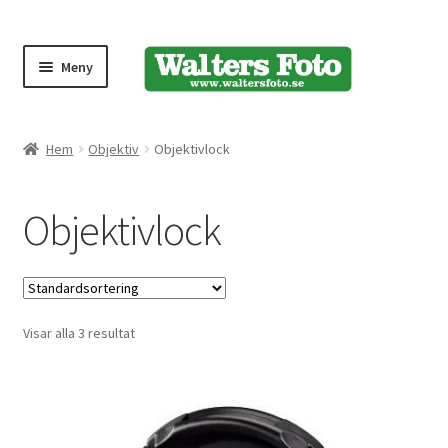
Meny
Produktmeny
Hem
Objektiv
Objektivlock
Expand
Kameror
Objektivlock
underm
Bärremmar
Blixtar
Visar alla 3 resultat
Fjärrkontroller
Stativ