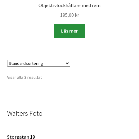
Objektivlockhållare med rem
195,00
kr
Skrivare & Tillbehör
Läs mer
Skanner
Övrigt
Fotokurs
Visar alla 3 resultat
Bildtjänster
Framkallning – Digitalt
Walters Foto
Framkallning – Analogt
Storgatan 19