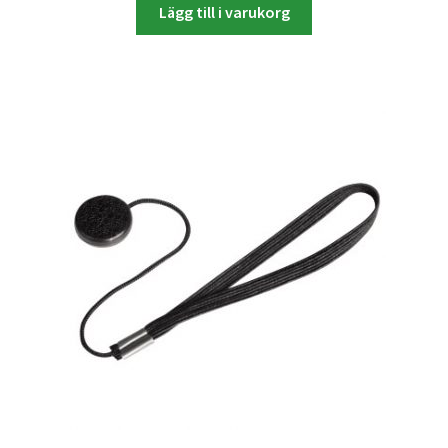
Lägg till i varukorg
Batterier för Nikon
Batterier övriga
Film & Engångskameror
Arkivering
Rengöring & Vård
Fyndhörnan
Luppar & Förstoringsglas
Begagnat & Fynd
Studio & Ljuskontroll