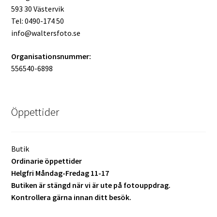
Studentplakat
593 30 Västervik
Tel: 0490-174 50
Canvasbilder
info@waltersfoto.se
Videoöverföring / Smalfilm
Organisationsnummer:
556540-6898
Julkort
Tackkort
Öppettider
Almanacka / Kalender
Butik
Fototryck
Ordinarie öppettider
Helgfri Måndag-Fredag 11-17
framkalla.se
Butiken är stängd när vi är ute på fotouppdrag.
Kontrollera gärna innan ditt besök.
Rädda dina raderade bilder