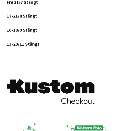
Fre 31/7 Stängt
Skyltmaterial / Gatupratare
17-21/8 Stängt
ID/ Körkort / Visumfoto
16-18/9 Stängt
Skadefoto / Försäkringsärenden
13-20/11 Stängt
Skolfoto / Idrottsförening
Nyfödda
Information
Kontakt
Köpvillkor