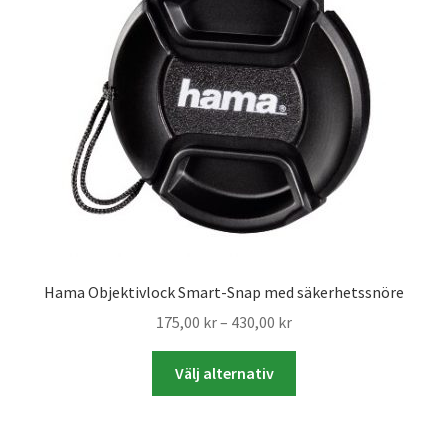
Väskor
Objektiv Canon
Objektiv Nikon
Objektiv övriga
Objektivlock
Motljusskydd
Hama Objektivlock Smart-Snap med säkerhetssnöre
Prisintervall:
175,00
kr
–
430,00
kr
Övriga objektivtillbehör & filter
175,00 kr
Den
till
Välj alternativ
här
Handkikare
430,00 kr
produkten
har
Tubkikare