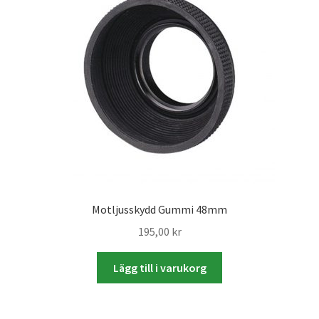
Skyltmaterial / Gatupratare
ID/ Körkort / Visumfoto
Skadefoto / Försäkringsärenden
Skolfoto / Idrottsförening
Nyfödda
Motljusskydd Gummi 48mm
Information
195,00
kr
Lägg till i varukorg
Kontakt
Köpvillkor