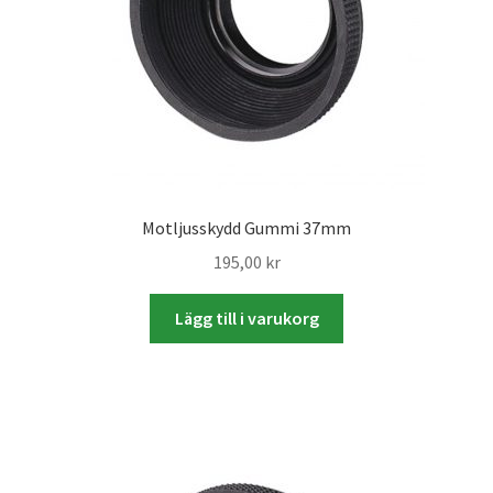
Studentplakat
Canvasbilder
Videoöverföring / Smalfilm
Julkort
Motljusskydd Gummi 37mm
Tackkort
195,00
kr
Almanacka / Kalender
Lägg till i varukorg
Fototryck
framkalla.se
Rädda dina raderade bilder