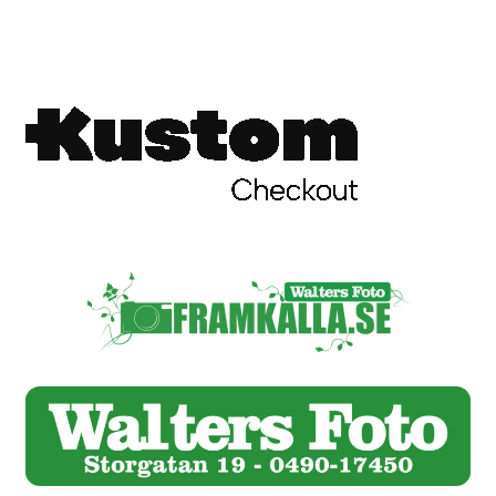
Skrivare & Tillbehör
Skanner
Övrigt
Fotokurs
Bildtjänster
Framkallning – Digitalt
Framkallning – Analogt