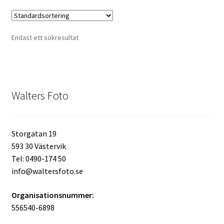
Kikare Tillbehör
Endast ett sökresultat
Step-ringar
DVD/CD/Tape
Walters Foto
Minneskort
USB-minne / Hårddisk
Storgatan 19
593 30 Västervik
Förvaring
Tel: 0490-174 50
info@waltersfoto.se
Kortläsare
Organisationsnummer:
556540-6898
Batterier för Canon