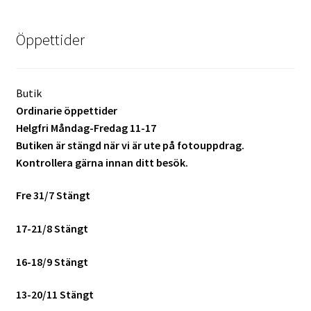
Batterier för Nikon
Öppettider
Batterier övriga
Film & Engångskameror
Butik
Ordinarie öppettider
Arkivering
Helgfri Måndag-Fredag 11-17
Butiken är stängd när vi är ute på fotouppdrag.
Kontrollera gärna innan ditt besök.
Rengöring & Vård
Fre 31/7 Stängt
Fyndhörnan
17-21/8 Stängt
Luppar & Förstoringsglas
16-18/9 Stängt
Begagnat & Fynd
13-20/11 Stängt
Studio & Ljuskontroll