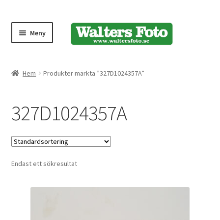
Meny
Produktmeny
Hem
Produkter märkta ”327D1024357A”
Expand
Kameror
327D1024357A
underm
Bärremmar
Blixtar
Endast ett sökresultat
Fjärrkontroller
Stativ