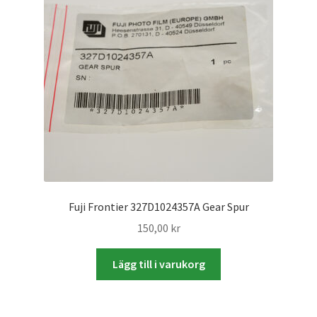
Väskor
Objektiv Canon
Objektiv Nikon
Objektiv övriga
Objektivlock
Motljusskydd
Fuji Frontier 327D1024357A Gear Spur
150,00
kr
Övriga objektivtillbehör & filter
Lägg till i varukorg
Handkikare
Tubkikare