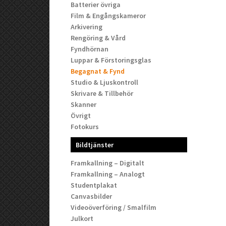
Batterier övriga
Film & Engångskameror
Arkivering
Rengöring & Vård
Fyndhörnan
Luppar & Förstoringsglas
Begagnat & Fynd
Studio & Ljuskontroll
Skrivare & Tillbehör
Skanner
Övrigt
Fotokurs
Bildtjänster
Framkallning – Digitalt
Framkallning – Analogt
Studentplakat
Canvasbilder
Videoöverföring / Smalfilm
Julkort