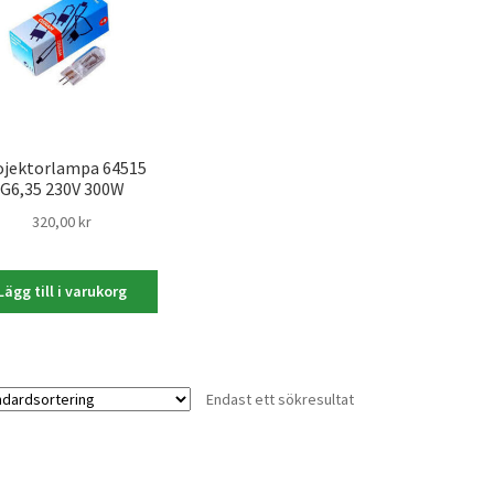
ojektorlampa 64515
G6,35 230V 300W
320,00
kr
Lägg till i varukorg
Endast ett sökresultat