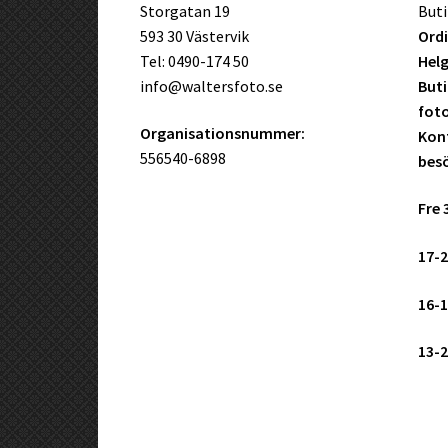
Storgatan 19
Buti
593 30 Västervik
Ordi
Tel: 0490-174 50
Helg
info@waltersfoto.se
Buti
fot
Organisationsnummer:
Kont
556540-6898
bes
Fre 
17-2
16-1
13-2