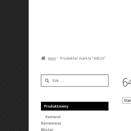
Hem
Produkter märkta ”64515”
6
Sök
efter:
Produktmeny
Kameror
Bärremmar
Blixtar