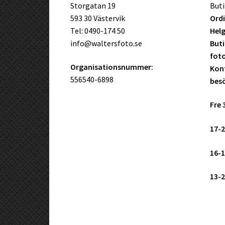
Storgatan 19
Buti
593 30 Västervik
Ordi
Tel: 0490-174 50
Helg
info@waltersfoto.se
Buti
fot
Organisationsnummer:
Kont
556540-6898
bes
Fre 
17-2
16-1
13-2