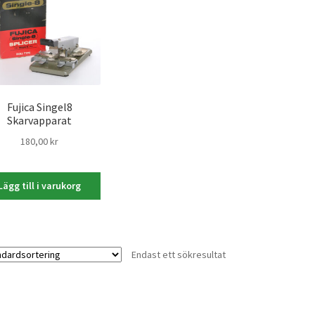
Fujica Singel8
Skarvapparat
180,00
kr
Lägg till i varukorg
Endast ett sökresultat