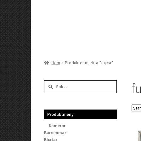
Hem
Produkter märkta ”fujica”
fu
Sök
efter:
Produktmeny
Kameror
Bärremmar
Blixtar