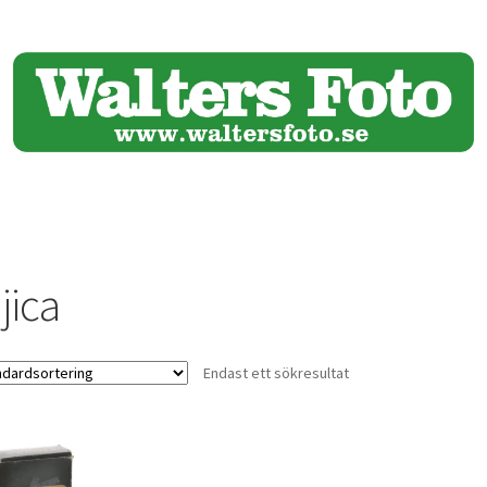
jica
Endast ett sökresultat