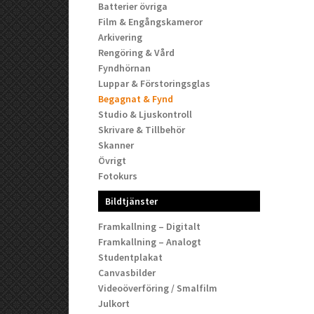
Batterier övriga
Film & Engångskameror
Arkivering
Rengöring & Vård
Fyndhörnan
Luppar & Förstoringsglas
Begagnat & Fynd
Studio & Ljuskontroll
Skrivare & Tillbehör
Skanner
Övrigt
Fotokurs
Bildtjänster
Framkallning – Digitalt
Framkallning – Analogt
Studentplakat
Canvasbilder
Videoöverföring / Smalfilm
Julkort