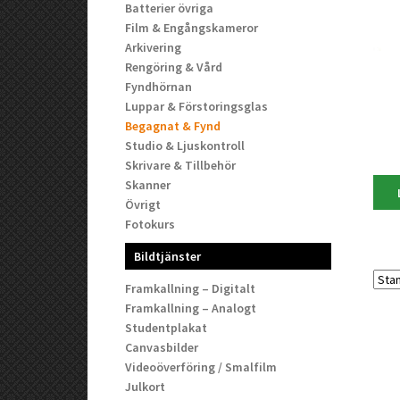
Batterier övriga
Film & Engångskameror
Arkivering
Rengöring & Vård
Fyndhörnan
Luppar & Förstoringsglas
Begagnat & Fynd
Studio & Ljuskontroll
Skrivare & Tillbehör
Skanner
Övrigt
Fotokurs
Bildtjänster
Framkallning – Digitalt
Framkallning – Analogt
Studentplakat
Canvasbilder
Videoöverföring / Smalfilm
Julkort