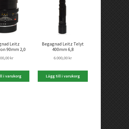
nad Leitz
Begagnad Leitz Telyt
on 90mm 2,0
400mm 6,8
500,00
kr
6.000,00
kr
ll i varukorg
Lägg till i varukorg