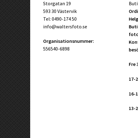
Storgatan 19
Buti
593 30 Västervik
Ordi
Tel: 0490-174 50
Helg
info@waltersfoto.se
Buti
fot
Organisationsnummer:
Kont
556540-6898
bes
Fre 
17-2
16-1
13-2