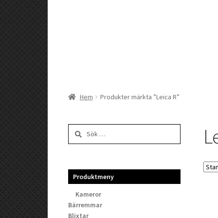
Hem
Produkter märkta ”Leica R”
L
Sök
efter:
Produktmeny
Kameror
Bärremmar
Blixtar