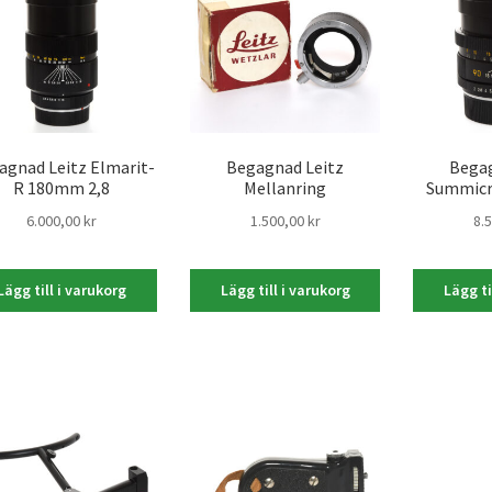
agnad Leitz Elmarit-
Begagnad Leitz
Begag
R 180mm 2,8
Mellanring
Summicr
6.000,00
kr
1.500,00
kr
8.
Lägg till i varukorg
Lägg till i varukorg
Lägg ti