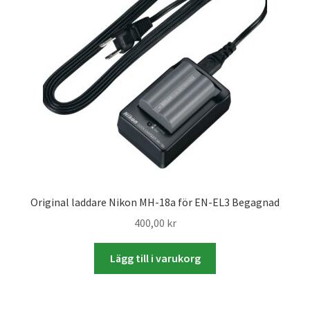
Väskor
Objektiv Canon
Objektiv Nikon
Objektiv övriga
Objektivlock
Motljusskydd
Original laddare Nikon MH-18a för EN-EL3 Begagnad
400,00
kr
Övriga objektivtillbehör & filter
Lägg till i varukorg
Handkikare
Tubkikare