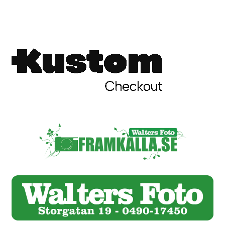
Skrivare & Tillbehör
Skanner
Övrigt
Fotokurs
Bildtjänster
Framkallning – Digitalt
Framkallning – Analogt