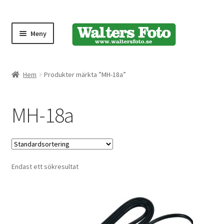
Meny
Produktmeny
Hem
Produkter märkta ”MH-18a”
Expand
Kameror
MH-18a
underm
Bärremmar
Blixtar
Endast ett sökresultat
Fjärrkontroller
Stativ