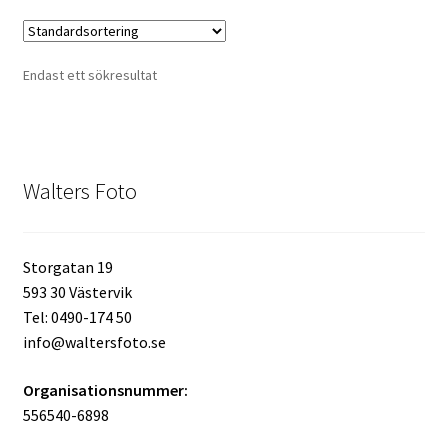
Kikare Tillbehör
Endast ett sökresultat
Step-ringar
DVD/CD/Tape
Walters Foto
Minneskort
USB-minne / Hårddisk
Storgatan 19
593 30 Västervik
Förvaring
Tel: 0490-174 50
info@waltersfoto.se
Kortläsare
Organisationsnummer:
556540-6898
Batterier för Canon