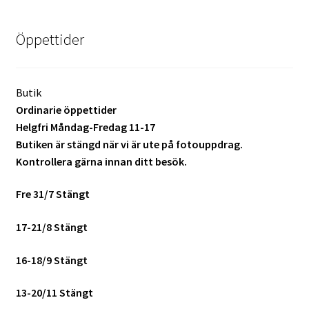
Batterier för Nikon
Öppettider
Batterier övriga
Film & Engångskameror
Butik
Ordinarie öppettider
Arkivering
Helgfri Måndag-Fredag 11-17
Butiken är stängd när vi är ute på fotouppdrag.
Kontrollera gärna innan ditt besök.
Rengöring & Vård
Fre 31/7 Stängt
Fyndhörnan
17-21/8 Stängt
Luppar & Förstoringsglas
16-18/9 Stängt
Begagnat & Fynd
13-20/11 Stängt
Studio & Ljuskontroll