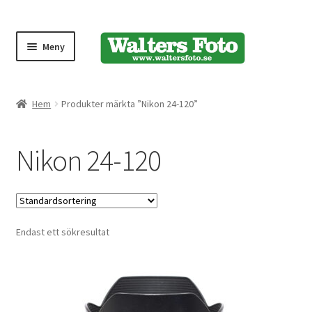
Meny
Produktmeny
Hem
Produkter märkta ”Nikon 24-120”
Expand
Kameror
Nikon 24-120
underm
Bärremmar
Blixtar
Endast ett sökresultat
Fjärrkontroller
Stativ