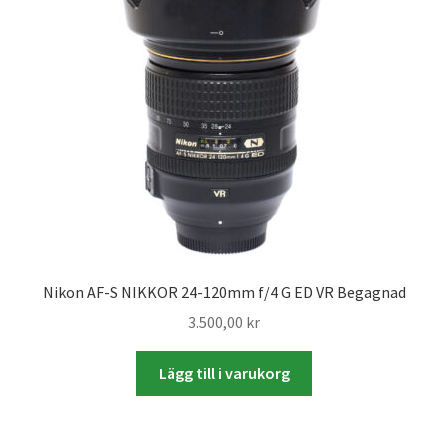
Väskor
Objektiv Canon
Objektiv Nikon
Objektiv övriga
Objektivlock
Motljusskydd
Nikon AF-S NIKKOR 24-120mm f/4 G ED VR Begagnad
3.500,00
kr
Övriga objektivtillbehör & filter
Lägg till i varukorg
Handkikare
Tubkikare