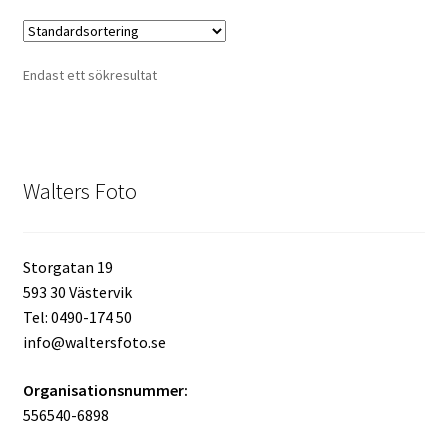
Kikare Tillbehör
Endast ett sökresultat
Step-ringar
DVD/CD/Tape
Walters Foto
Minneskort
USB-minne / Hårddisk
Storgatan 19
593 30 Västervik
Förvaring
Tel: 0490-174 50
info@waltersfoto.se
Kortläsare
Organisationsnummer:
556540-6898
Batterier för Canon