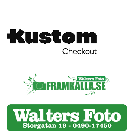
Skrivare & Tillbehör
Skanner
Övrigt
Fotokurs
Bildtjänster
Framkallning – Digitalt
Framkallning – Analogt