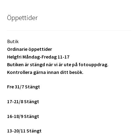
Batterier för Nikon
Öppettider
Batterier övriga
Film & Engångskameror
Butik
Ordinarie öppettider
Arkivering
Helgfri Måndag-Fredag 11-17
Butiken är stängd när vi är ute på fotouppdrag.
Kontrollera gärna innan ditt besök.
Rengöring & Vård
Fre 31/7 Stängt
Fyndhörnan
17-21/8 Stängt
Luppar & Förstoringsglas
16-18/9 Stängt
Begagnat & Fynd
13-20/11 Stängt
Studio & Ljuskontroll