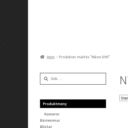
Hem
Produkter märkta ”Nikon D90”
N
Sök
efter:
Produktmeny
Kameror
Bärremmar
Blixtar