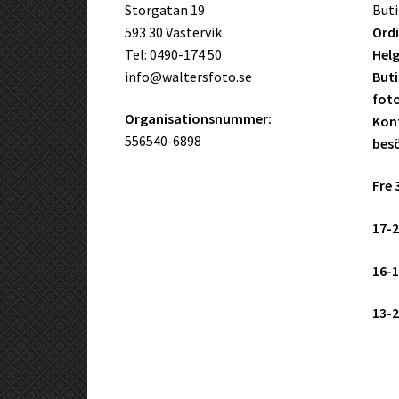
Storgatan 19
Buti
593 30 Västervik
Ordi
Tel: 0490-174 50
Helg
info@waltersfoto.se
Buti
fot
Organisationsnummer:
Kont
556540-6898
bes
Fre 
17-2
16-1
13-2