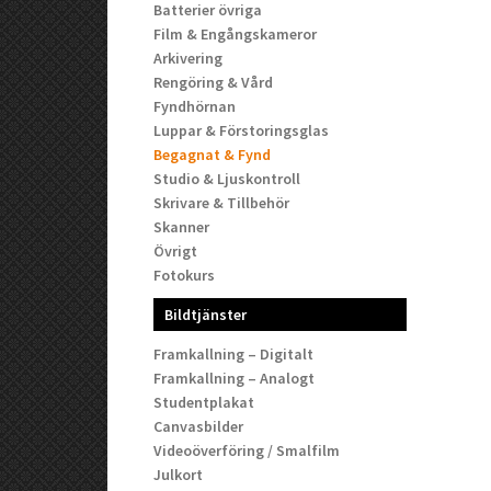
Batterier övriga
Film & Engångskameror
Arkivering
Rengöring & Vård
Fyndhörnan
Luppar & Förstoringsglas
Begagnat & Fynd
Studio & Ljuskontroll
Skrivare & Tillbehör
Skanner
Övrigt
Fotokurs
Bildtjänster
Framkallning – Digitalt
Framkallning – Analogt
Studentplakat
Canvasbilder
Videoöverföring / Smalfilm
Julkort