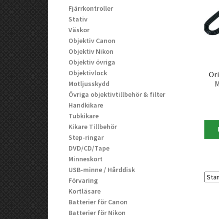
Fjärrkontroller
Stativ
Väskor
Objektiv Canon
Objektiv Nikon
Objektiv övriga
Objektivlock
Or
M
Motljusskydd
Övriga objektivtillbehör & filter
Handkikare
Tubkikare
Kikare Tillbehör
Step-ringar
DVD/CD/Tape
Minneskort
USB-minne / Hårddisk
Förvaring
Kortläsare
Batterier för Canon
Batterier för Nikon