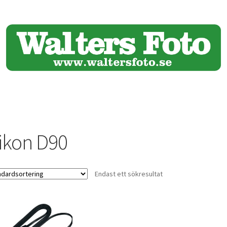
ikon D90
Endast ett sökresultat