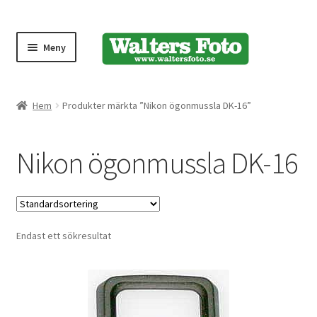
Meny
Produktmeny
Hem
Produkter märkta ”Nikon ögonmussla DK-16”
Expand
Kameror
Nikon ögonmussla DK-16
underm
Bärremmar
Blixtar
Endast ett sökresultat
Fjärrkontroller
Stativ