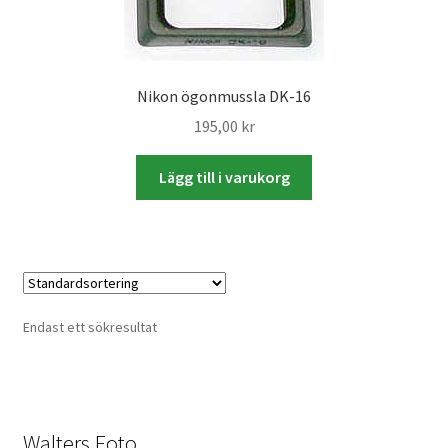
Väskor
Objektiv Canon
Nikon ögonmussla DK-16
Objektiv Nikon
195,00
kr
Objektiv övriga
Lägg till i varukorg
Objektivlock
Motljusskydd
Endast ett sökresultat
Övriga objektivtillbehör & filter
Handkikare
Walters Foto
Tubkikare