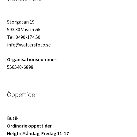
Kikare Tillbehör
Storgatan 19
593 30 Västervik
Step-ringar
Tel: 0490-174 50
info@waltersfoto.se
DVD/CD/Tape
Organisationsnummer:
Minneskort
556540-6898
USB-minne / Hårddisk
Öppettider
Förvaring
Kortläsare
Butik
Ordinarie öppettider
Batterier för Canon
Helgfri Måndag-Fredag 11-17