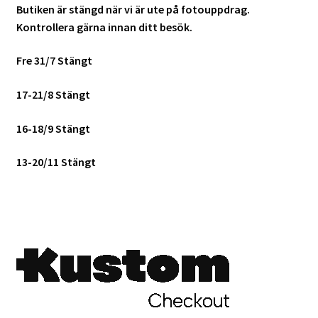
Butiken är stängd när vi är ute på fotouppdrag.
Batterier för Nikon
Kontrollera gärna innan ditt besök.
Batterier övriga
Fre 31/7 Stängt
Film & Engångskameror
17-21/8 Stängt
16-18/9 Stängt
Arkivering
13-20/11 Stängt
Rengöring & Vård
Fyndhörnan
Luppar & Förstoringsglas
Begagnat & Fynd
Studio & Ljuskontroll