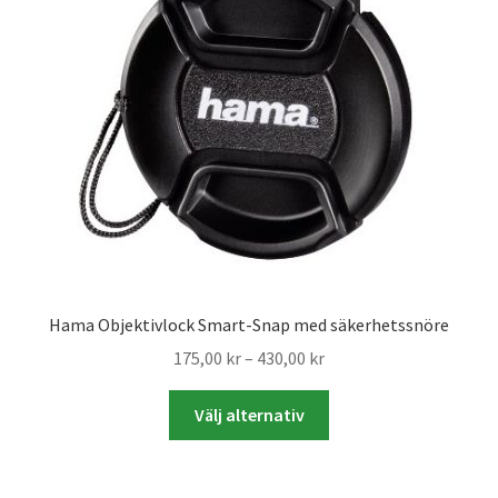
Väskor
Objektiv Canon
Objektiv Nikon
Objektiv övriga
Objektivlock
Motljusskydd
Hama Objektivlock Smart-Snap med säkerhetssnöre
Prisintervall:
175,00
kr
–
430,00
kr
Övriga objektivtillbehör & filter
175,00 kr
Den
till
Välj alternativ
här
Handkikare
430,00 kr
produkten
har
Tubkikare