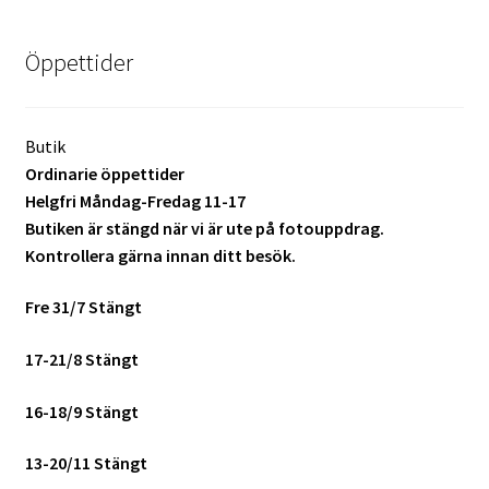
Batterier för Nikon
Öppettider
Batterier övriga
Film & Engångskameror
Butik
Ordinarie öppettider
Arkivering
Helgfri Måndag-Fredag 11-17
Butiken är stängd när vi är ute på fotouppdrag.
Kontrollera gärna innan ditt besök.
Rengöring & Vård
Fre 31/7 Stängt
Fyndhörnan
17-21/8 Stängt
Luppar & Förstoringsglas
16-18/9 Stängt
Begagnat & Fynd
13-20/11 Stängt
Studio & Ljuskontroll