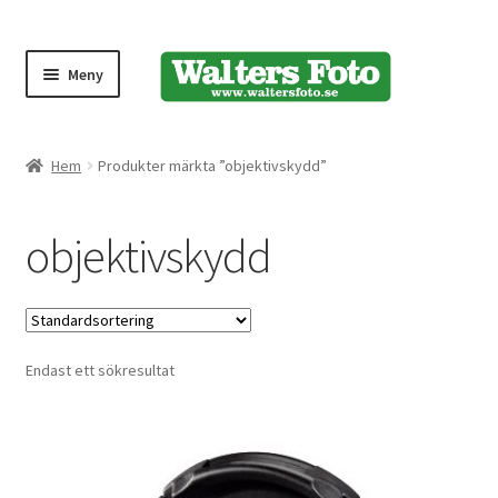
Meny
Produktmeny
Hem
Produkter märkta ”objektivskydd”
Expand
Kameror
objektivskydd
underm
Bärremmar
Blixtar
Endast ett sökresultat
Fjärrkontroller
Stativ