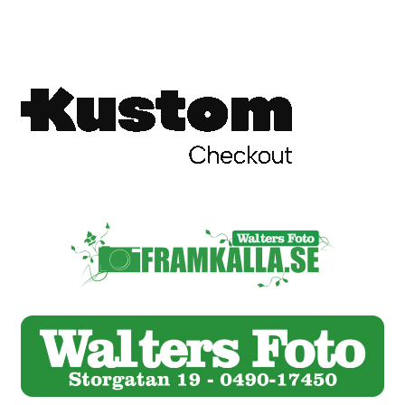
Skrivare & Tillbehör
Skanner
Övrigt
Fotokurs
Bildtjänster
Framkallning – Digitalt
Framkallning – Analogt