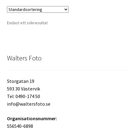
flera
varianter.
Kikare Tillbehör
De
Endast ett sökresultat
olika
Step-ringar
alternativen
kan
DVD/CD/Tape
väljas
Walters Foto
på
Minneskort
produktsidan
USB-minne / Hårddisk
Storgatan 19
593 30 Västervik
Förvaring
Tel: 0490-174 50
info@waltersfoto.se
Kortläsare
Organisationsnummer:
556540-6898
Batterier för Canon