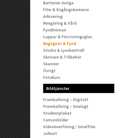
Batterier övriga
Film & Engångskameror
Arkivering
Rengöring & Vård
Fyndhörnan
Luppar & Förstoringsglas
Begagnat & Fynd
Studio & Ljuskontroll
Skrivare & Tillbehör
Skanner
Övrigt
Fotokurs
Bildtjänster
Framkallning – Digitalt
Framkallning – Analogt
Studentplakat
Canvasbilder
Videoöverföring / Smalfilm
Julkort