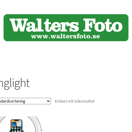
nglight
Endast ett sökresultat