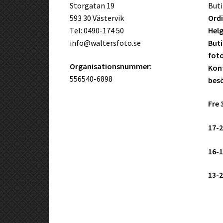
Storgatan 19
Buti
593 30 Västervik
Ordi
Tel: 0490-174 50
Helg
info@waltersfoto.se
Buti
fot
Organisationsnummer:
Kont
556540-6898
bes
Fre 
17-2
16-1
13-2