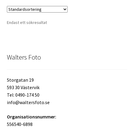
Kikare Tillbehör
Endast ett sökresultat
Step-ringar
DVD/CD/Tape
Walters Foto
Minneskort
USB-minne / Hårddisk
Storgatan 19
593 30 Västervik
Förvaring
Tel: 0490-174 50
info@waltersfoto.se
Kortläsare
Organisationsnummer:
556540-6898
Batterier för Canon