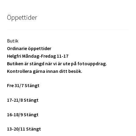
Batterier för Nikon
Öppettider
Batterier övriga
Film & Engångskameror
Butik
Ordinarie öppettider
Arkivering
Helgfri Måndag-Fredag 11-17
Butiken är stängd när vi är ute på fotouppdrag.
Kontrollera gärna innan ditt besök.
Rengöring & Vård
Fre 31/7 Stängt
Fyndhörnan
17-21/8 Stängt
Luppar & Förstoringsglas
16-18/9 Stängt
Begagnat & Fynd
13-20/11 Stängt
Studio & Ljuskontroll