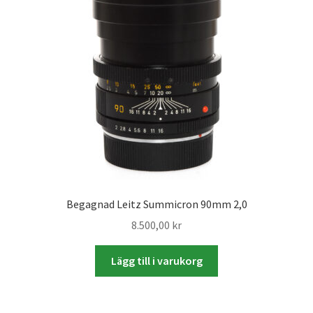
Väskor
Objektiv Canon
Objektiv Nikon
Objektiv övriga
Objektivlock
Motljusskydd
Begagnad Leitz Summicron 90mm 2,0
8.500,00
kr
Övriga objektivtillbehör & filter
Lägg till i varukorg
Handkikare
Tubkikare