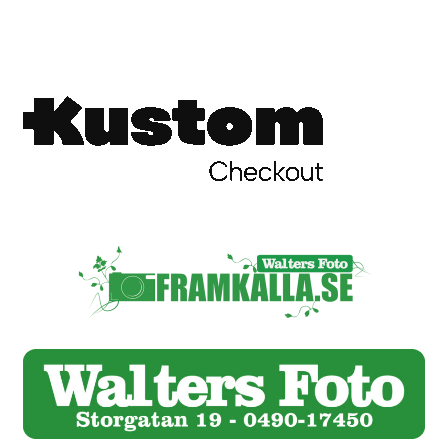
Skrivare & Tillbehör
Skanner
Övrigt
Fotokurs
Bildtjänster
Framkallning – Digitalt
Framkallning – Analogt