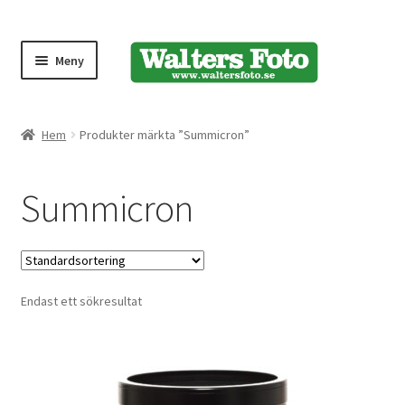
Meny
Produktmeny
Hem
Produkter märkta ”Summicron”
Expand
Kameror
Summicron
underm
Bärremmar
Blixtar
Endast ett sökresultat
Fjärrkontroller
Stativ