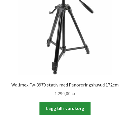
Väskor
Objektiv Canon
Objektiv Nikon
Objektiv övriga
Objektivlock
Motljusskydd
Walimex Fw-3970 stativ med Panoreringshuvud 172cm
1.290,00
kr
Övriga objektivtillbehör & filter
Lägg till i varukorg
Handkikare
Tubkikare