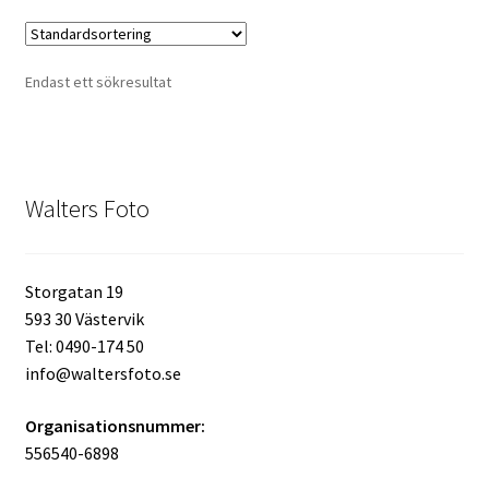
Kikare Tillbehör
Endast ett sökresultat
Step-ringar
DVD/CD/Tape
Walters Foto
Minneskort
USB-minne / Hårddisk
Storgatan 19
593 30 Västervik
Förvaring
Tel: 0490-174 50
info@waltersfoto.se
Kortläsare
Organisationsnummer:
556540-6898
Batterier för Canon