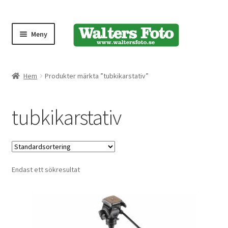
Meny
Produktmeny
Hem
Produkter märkta ”tubkikarstativ”
Expand
Kameror
tubkikarstativ
underm
Bärremmar
Blixtar
Endast ett sökresultat
Fjärrkontroller
Stativ