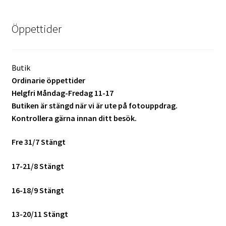
Batterier för Nikon
Öppettider
Batterier övriga
Film & Engångskameror
Butik
Ordinarie öppettider
Arkivering
Helgfri Måndag-Fredag 11-17
Butiken är stängd när vi är ute på fotouppdrag.
Kontrollera gärna innan ditt besök.
Rengöring & Vård
Fre 31/7 Stängt
Fyndhörnan
17-21/8 Stängt
Luppar & Förstoringsglas
16-18/9 Stängt
Begagnat & Fynd
13-20/11 Stängt
Studio & Ljuskontroll