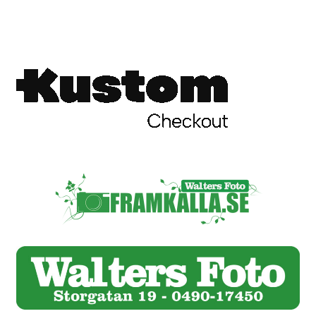
Skrivare & Tillbehör
Skanner
Övrigt
Fotokurs
Bildtjänster
Framkallning – Digitalt
Framkallning – Analogt