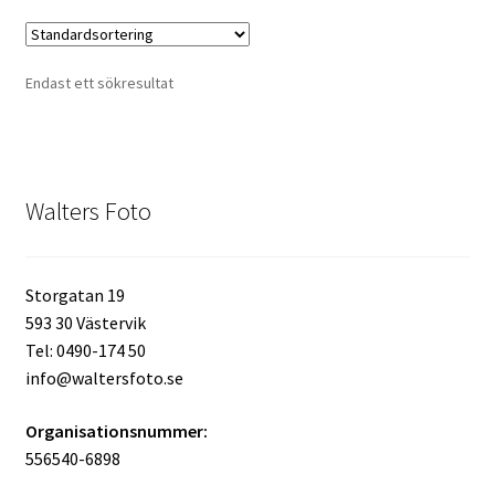
Kikare Tillbehör
Endast ett sökresultat
Step-ringar
DVD/CD/Tape
Walters Foto
Minneskort
USB-minne / Hårddisk
Storgatan 19
593 30 Västervik
Förvaring
Tel: 0490-174 50
info@waltersfoto.se
Kortläsare
Organisationsnummer:
556540-6898
Batterier för Canon