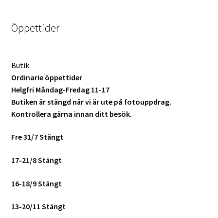
Batterier för Nikon
Öppettider
Batterier övriga
Film & Engångskameror
Butik
Ordinarie öppettider
Arkivering
Helgfri Måndag-Fredag 11-17
Butiken är stängd när vi är ute på fotouppdrag.
Kontrollera gärna innan ditt besök.
Rengöring & Vård
Fre 31/7 Stängt
Fyndhörnan
17-21/8 Stängt
Luppar & Förstoringsglas
16-18/9 Stängt
Begagnat & Fynd
13-20/11 Stängt
Studio & Ljuskontroll