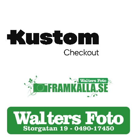
Skrivare & Tillbehör
Skanner
Övrigt
Fotokurs
Bildtjänster
Framkallning – Digitalt
Framkallning – Analogt