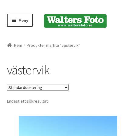
Meny
Produktmeny
Hem
Produkter märkta ”västervik”
Expand
Kameror
västervik
underm
Bärremmar
Blixtar
Endast ett sökresultat
Fjärrkontroller
Stativ