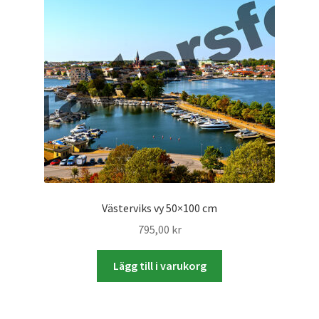
Väskor
Objektiv Canon
Objektiv Nikon
Objektiv övriga
Objektivlock
Motljusskydd
Västerviks vy 50×100 cm
795,00
kr
Övriga objektivtillbehör & filter
Lägg till i varukorg
Handkikare
Tubkikare