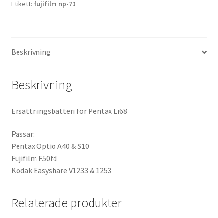
Etikett:
fujifilm np-70
Kikare Tillbehör
Step-ringar
Beskrivning
DVD/CD/Tape
Beskrivning
Minneskort
Ersättningsbatteri för Pentax Li68
USB-minne / Hårddisk
Passar:
Pentax Optio A40 & S10
Förvaring
Fujifilm F50fd
Kodak Easyshare V1233 & 1253
Kortläsare
Relaterade produkter
Batterier för Canon