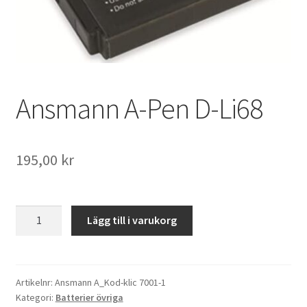
Väskor
Objektiv Canon
Objektiv Nikon
Ansmann A-Pen D-Li68
Objektiv övriga
Objektivlock
195,00
kr
Motljusskydd
Ansmann
Lägg till i varukorg
Övriga objektivtillbehör & filter
A-
Pen
D-
Handkikare
Li68
Artikelnr:
Ansmann A_Kod-klic 7001-1
Kategori:
Batterier övriga
mängd
Tubkikare