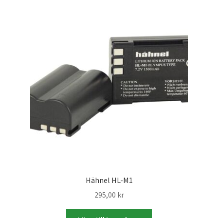
Batterier för Nikon
Batterier övriga
Film & Engångskameror
Arkivering
Rengöring & Vård
Fyndhörnan
Luppar & Förstoringsglas
Hähnel HL-M1
Begagnat & Fynd
295,00
kr
Studio & Ljuskontroll