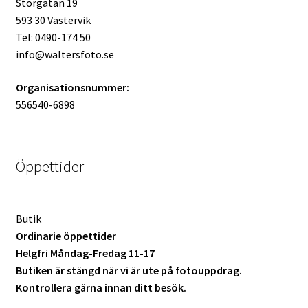
Storgatan 19
593 30 Västervik
Mitt konto
Tel: 0490-174 50
info@waltersfoto.se
Varukorg
Organisationsnummer:
Walters Bloggen
556540-6898
Öppettider
Butik
Ordinarie öppettider
Helgfri Måndag-Fredag 11-17
Butiken är stängd när vi är ute på fotouppdrag.
Kontrollera gärna innan ditt besök.