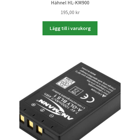
Studentplakat
Hähnel HL-KM900
195,00
kr
Canvasbilder
Lägg till i varukorg
Videoöverföring / Smalfilm
Julkort
Tackkort
Almanacka / Kalender
Fototryck
framkalla.se
Rädda dina raderade bilder