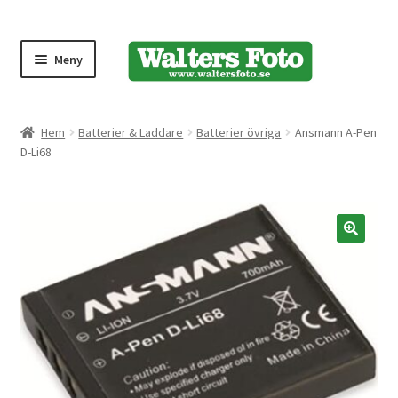
Meny
Produktmeny
Hem
Batterier & Laddare
Batterier övriga
Ansmann A-Pen
D-Li68
Expand
Kameror
underm
Bärremmar
🔍
Blixtar
Fjärrkontroller
Stativ