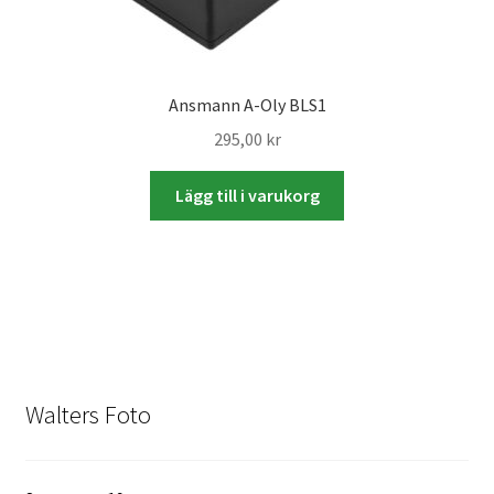
Skyltmaterial / Gatupratare
ID/ Körkort / Visumfoto
Ansmann A-Oly BLS1
295,00
kr
Skadefoto / Försäkringsärenden
Lägg till i varukorg
Skolfoto / Idrottsförening
Nyfödda
Information
Walters Foto
Kontakt
Köpvillkor