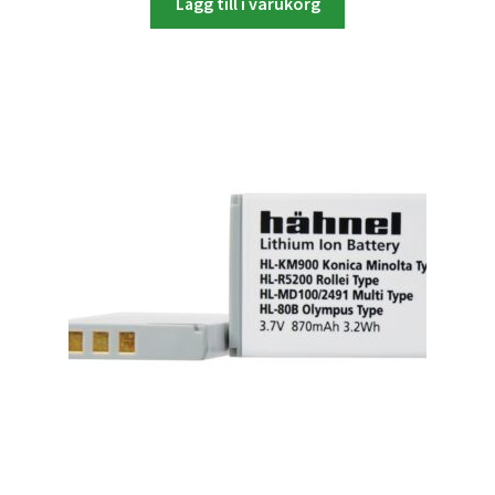
Lägg till i varukorg
Skrivare & Tillbehör
Skanner
Övrigt
Fotokurs
Bildtjänster
Framkallning – Digitalt
Framkallning – Analogt