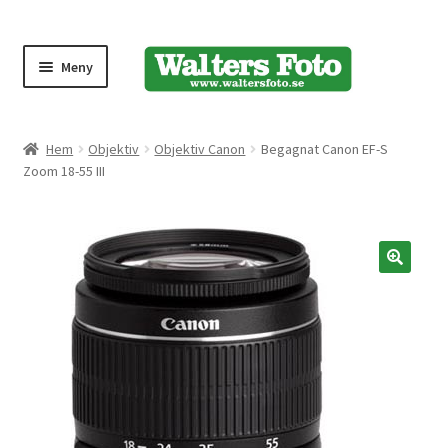
Meny
Produktmeny
Hem
Objektiv
Objektiv Canon
Begagnat Canon EF-S
Zoom 18-55 III
Expand
Kameror
underm
Bärremmar
🔍
Blixtar
Fjärrkontroller
Stativ