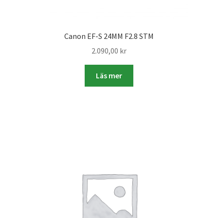
Studentplakat
Canvasbilder
Canon EF-S 24MM F2.8 STM
2.090,00
kr
Videoöverföring / Smalfilm
Läs mer
Julkort
Tackkort
Almanacka / Kalender
Fototryck
framkalla.se
Rädda dina raderade bilder