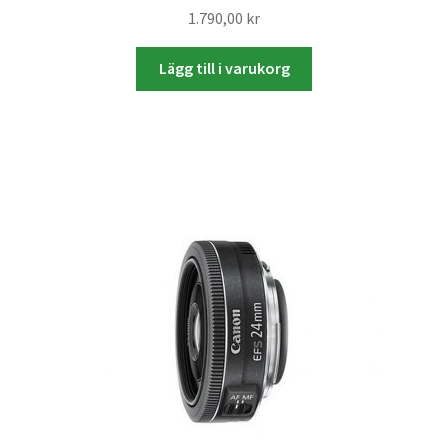
1.790,00
kr
Skrivare & Tillbehör
Lägg till i varukorg
Skanner
Övrigt
Fotokurs
Bildtjänster
Framkallning – Digitalt
Framkallning – Analogt