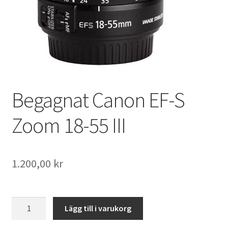
Väskor
Objektiv Canon
Objektiv Nikon
Objektiv övriga
Begagnat Canon EF-S
Objektivlock
Zoom 18-55 III
Motljusskydd
1.200,00
kr
Övriga objektivtillbehör & filter
Handkikare
Begagnat
Lägg till i varukorg
Canon
Tubkikare
EF-