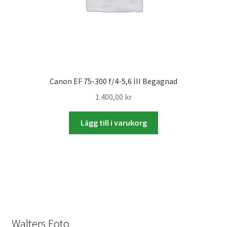
Skyltmaterial / Gatupratare
ID/ Körkort / Visumfoto
Skadefoto / Försäkringsärenden
Canon EF 75-300 f/4-5,6 III Begagnad
Skolfoto / Idrottsförening
1.400,00
kr
Lägg till i varukorg
Nyfödda
Information
Kontakt
Köpvillkor
Walters Foto