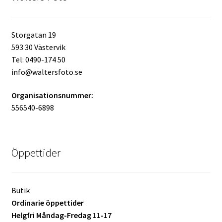
Mitt konto
Storgatan 19
Varukorg
593 30 Västervik
Tel: 0490-174 50
Walters Bloggen
info@waltersfoto.se
Organisationsnummer:
556540-6898
Öppettider
Butik
Ordinarie öppettider
Helgfri Måndag-Fredag 11-17