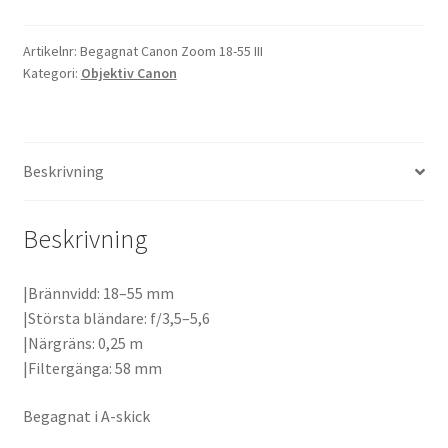
S
Kikare Tillbehör
Zoom
Artikelnr:
Begagnat Canon Zoom 18-55 III
Kategori:
Objektiv Canon
18-
Step-ringar
55
III
mängd
DVD/CD/Tape
Beskrivning
Minneskort
Beskrivning
USB-minne / Hårddisk
|Brännvidd: 18–55 mm
Förvaring
|Största bländare: f/3,5–5,6
|Närgräns: 0,25 m
Kortläsare
|Filtergänga: 58 mm
Begagnat i A-skick
Batterier för Canon