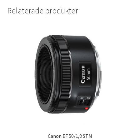
Batterier för Nikon
Relaterade produkter
Batterier övriga
Film & Engångskameror
Arkivering
Rengöring & Vård
Fyndhörnan
Luppar & Förstoringsglas
Begagnat & Fynd
Canon EF 50/1,8 STM
Studio & Ljuskontroll