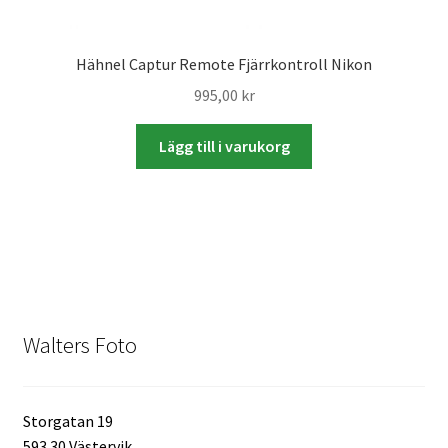
Skyltmaterial / Gatupratare
Hähnel Captur Remote Fjärrkontroll Nikon
ID/ Körkort / Visumfoto
995,00
kr
Skadefoto / Försäkringsärenden
Lägg till i varukorg
Skolfoto / Idrottsförening
Nyfödda
Information
Walters Foto
Kontakt
Storgatan 19
Köpvillkor
593 30 Västervik