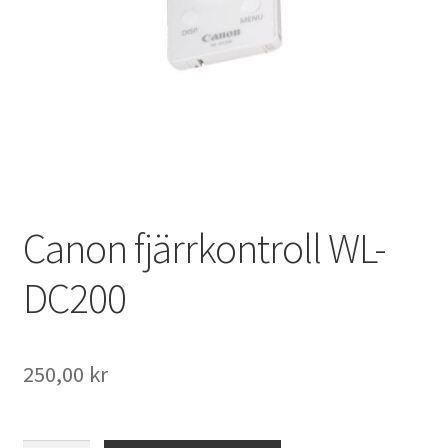
Väskor
Objektiv Canon
Objektiv Nikon
Objektiv övriga
Objektivlock
Canon fjärrkontroll WL-
Motljusskydd
DC200
Övriga objektivtillbehör & filter
250,00
kr
Handkikare
Tubkikare