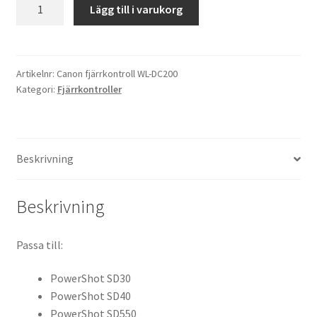
Canon
Lägg till i varukorg
fjärrkontroll
Kikare Tillbehör
WL-
DC200
Step-ringar
mängd
Artikelnr:
Canon fjärrkontroll WL-DC200
Kategori:
Fjärrkontroller
DVD/CD/Tape
Minneskort
Beskrivning
USB-minne / Hårddisk
Beskrivning
Förvaring
Passa till:
Kortläsare
PowerShot SD30
Batterier för Canon
PowerShot SD40
PowerShot SD550