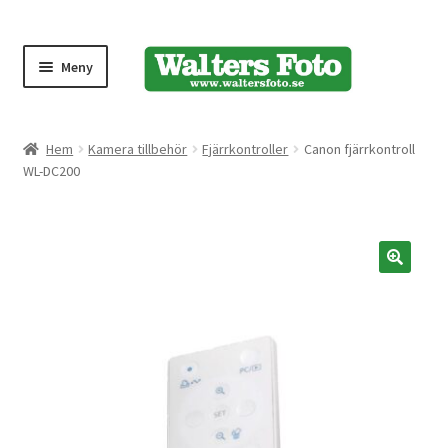
Meny
Produktmeny
Hem
Kamera tillbehör
Fjärrkontroller
Canon fjärrkontroll
WL-DC200
Expand
Kameror
underm
Bärremmar
🔍
Blixtar
Fjärrkontroller
Stativ