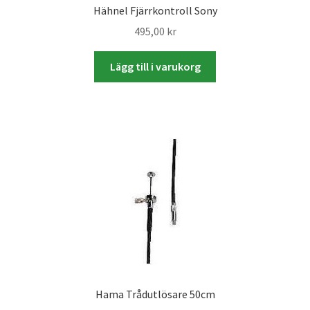
Hähnel Fjärrkontroll Sony
495,00
kr
Skrivare & Tillbehör
Lägg till i varukorg
Skanner
Övrigt
Fotokurs
Bildtjänster
Framkallning – Digitalt
Framkallning – Analogt
Hama Trådutlösare 50cm