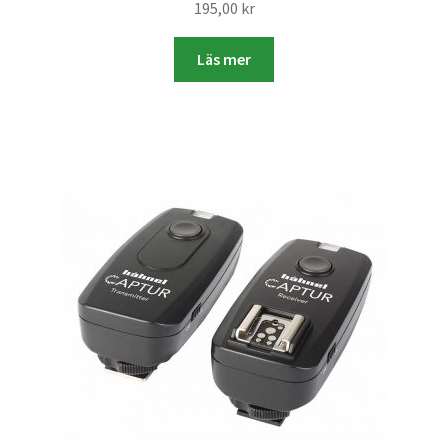
Studentplakat
195,00
kr
Canvasbilder
Läs mer
Videoöverföring / Smalfilm
Julkort
Tackkort
Almanacka / Kalender
Fototryck
framkalla.se
Rädda dina raderade bilder