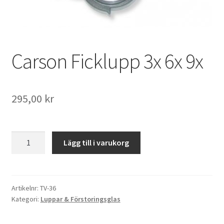
Väskor
Objektiv Canon
Carson Ficklupp 3x 6x 9x
Objektiv Nikon
Objektiv övriga
295,00
kr
Objektivlock
Carson
Motljusskydd
Lägg till i varukorg
Ficklupp
3x
Övriga objektivtillbehör & filter
6x
9x
Artikelnr:
TV-36
Handkikare
Kategori:
Luppar & Förstoringsglas
mängd
Tubkikare