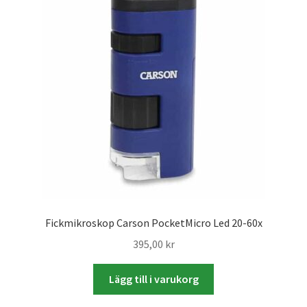
Skrivare & Tillbehör
Skanner
Övrigt
Fotokurs
Bildtjänster
Fickmikroskop Carson PocketMicro Led 20-60x
Framkallning – Digitalt
395,00
kr
Framkallning – Analogt
Lägg till i varukorg