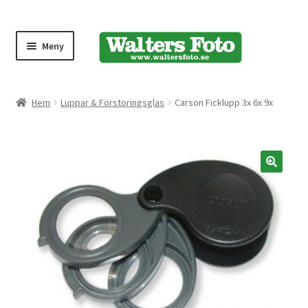
Meny
Produktmeny
Hem
Luppar & Förstoringsglas
Carson Ficklupp 3x 6x 9x
Expand
Kameror
underm
Bärremmar
🔍
Blixtar
Fjärrkontroller
Stativ