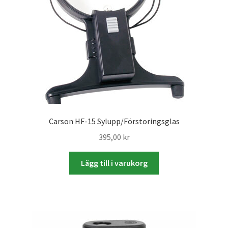
Batterier för Nikon
Batterier övriga
Film & Engångskameror
Arkivering
Rengöring & Vård
Carson HF-15 Sylupp/Förstoringsglas
395,00
kr
Fyndhörnan
Lägg till i varukorg
Luppar & Förstoringsglas
Begagnat & Fynd
Studio & Ljuskontroll