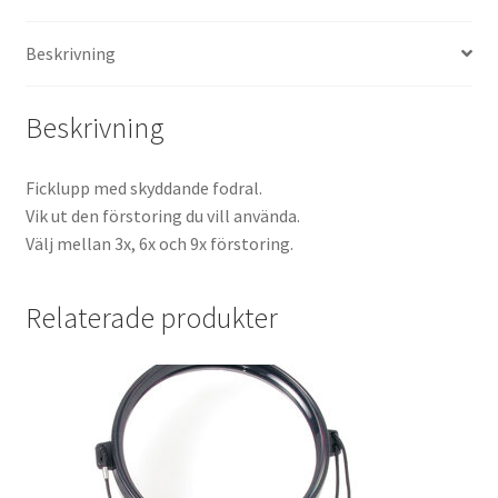
Kikare Tillbehör
Beskrivning
Step-ringar
Beskrivning
DVD/CD/Tape
Ficklupp med skyddande fodral.
Vik ut den förstoring du vill använda.
Minneskort
Välj mellan 3x, 6x och 9x förstoring.
USB-minne / Hårddisk
Relaterade produkter
Förvaring
Kortläsare
Batterier för Canon