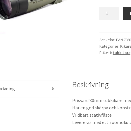
Celestron
tubkikare
Ultima
20-
60x80
Artikelnr:
EAN 739
Kategorier:
Kikar
mängd
Etikett:
tubkikare
Beskrivning
rivning
Prisvärd 80mm tubkikare med 
Har en god skärpa och konstr
Vridbart stativfäste.
Levereras med ett zoomokula