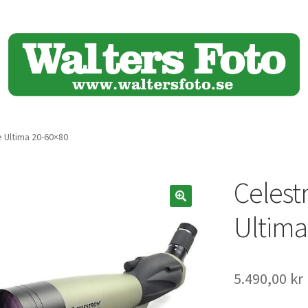
e Ultima 20-60×80
Celest
🔍
Ultima
5.490,00
kr