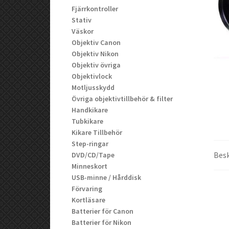
Fjärrkontroller
Stativ
Väskor
Objektiv Canon
Objektiv Nikon
Objektiv övriga
Objektivlock
Motljusskydd
Övriga objektivtillbehör & filter
Handkikare
Tubkikare
Kikare Tillbehör
Step-ringar
Besk
DVD/CD/Tape
Minneskort
USB-minne / Hårddisk
Förvaring
Kortläsare
Batterier för Canon
Batterier för Nikon