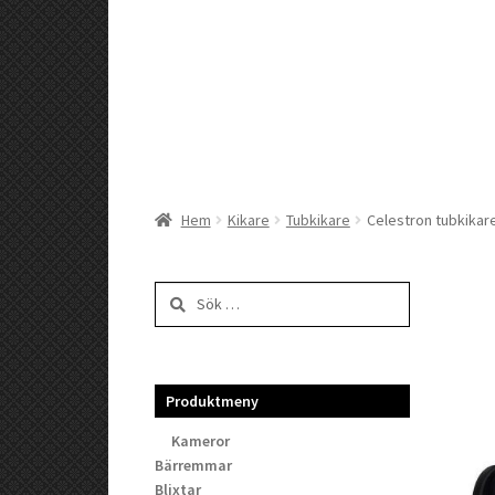
Hem
Kikare
Tubkikare
Celestron tubkikar
Sök
efter:
Produktmeny
Kameror
Bärremmar
Blixtar