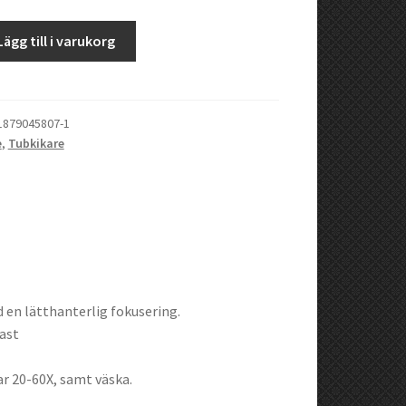
Lägg till i varukorg
1879045807-1
e
,
Tubkikare
en lätthanterlig fokusering.
ast
r 20-60X, samt väska.