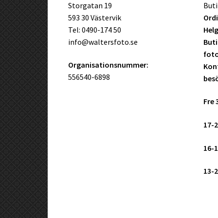
Storgatan 19
Buti
593 30 Västervik
Ordi
Tel: 0490-174 50
Helg
info@waltersfoto.se
Buti
fot
Organisationsnummer:
Kont
556540-6898
bes
Fre 
17-2
16-1
13-2