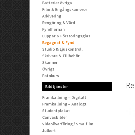
Batterier övriga
Film & Engångskameror
Arkivering
Rengöring & Vård
Fyndhörnan
Luppar & Förstoringsglas
Begagnat & Fynd
Studio & Ljuskontroll
Skrivare & Tillbehör
Skanner
Övrigt
Fotokurs
Re
Bildtjänster
Framkallning – Digitalt
Framkallning – Analogt
Studentplakat
Canvasbilder
Videoöverföring / Smalfilm
Julkort