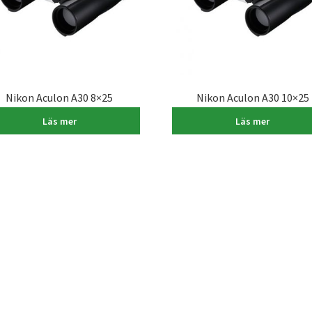
Nikon Aculon A30 8×25
Nikon Aculon A30 10×25
1.190,00
kr
1.190,00
kr
Läs mer
Läs mer