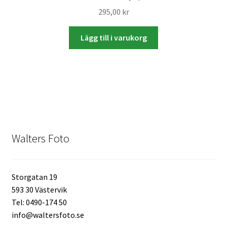
295,00
kr
Mitt konto
Lägg till i varukorg
Varukorg
Walters Bloggen
Walters Foto
Storgatan 19
593 30 Västervik
Tel: 0490-174 50
info@waltersfoto.se