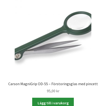
Studentplakat
Canvasbilder
Videoöverföring / Smalfilm
Julkort
Tackkort
Almanacka / Kalender
Fototryck
Carson MagniGrip OD-55 – Förstoringsglas med pincett
framkalla.se
95,00
kr
Rädda dina raderade bilder
Lägg till i varukorg