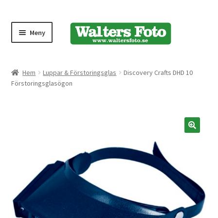
Meny
Produktmeny
Hem
Luppar & Förstoringsglas
Discovery Crafts DHD 10
Förstoringsglasögon
Expand
Kameror
underm
Bärremmar
🔍
Blixtar
Fjärrkontroller
Stativ