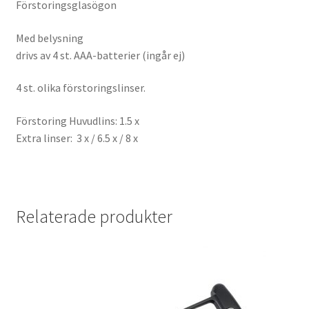
Förstoringsglasögon
Batterier för Nikon
Med belysning
Batterier övriga
drivs av 4 st. AAA-batterier (ingår ej)
4 st. olika förstoringslinser.
Film & Engångskameror
Förstoring Huvudlins:
1.5 x
Arkivering
Extra linser:
3 x / 6.5 x / 8 x
Rengöring & Vård
Fyndhörnan
Relaterade produkter
Luppar & Förstoringsglas
Begagnat & Fynd
Studio & Ljuskontroll