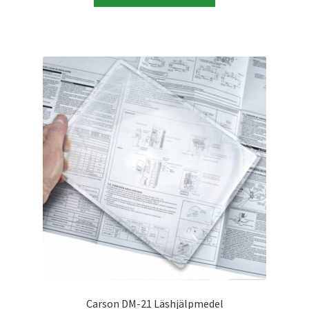
Skyltmaterial / Gatupratare
ID/ Körkort / Visumfoto
Skadefoto / Försäkringsärenden
Skolfoto / Idrottsförening
Nyfödda
Information
Kontakt
Köpvillkor
Carson DM-21 Läshjälpmedel