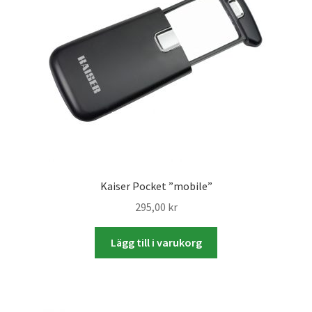
Skrivare & Tillbehör
Skanner
Övrigt
Fotokurs
Kaiser Pocket ”mobile”
Bildtjänster
295,00
kr
Framkallning – Digitalt
Lägg till i varukorg
Framkallning – Analogt