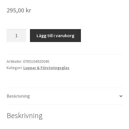
295,00
kr
Kikare Tillbehör
Step-ringar
Discovery
Lägg till i varukorg
Crafts
DVD/CD/Tape
DHD
10
Minneskort
Förstoringsglasögon
Artikelnr:
0785104925045
Kategori:
Luppar & Förstoringsglas
mängd
USB-minne / Hårddisk
Förvaring
Beskrivning
Kortläsare
Beskrivning
Batterier för Canon