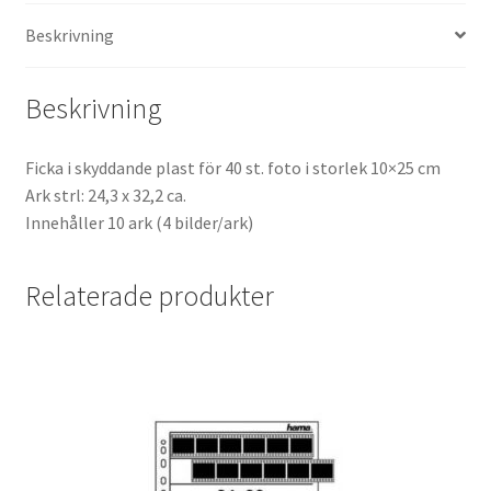
Batterier för Nikon
Beskrivning
Batterier övriga
Beskrivning
Film & Engångskameror
Ficka i skyddande plast för 40 st. foto i storlek 10×25 cm
Ark strl: 24,3 x 32,2 ca.
Arkivering
Innehåller 10 ark (4 bilder/ark)
Rengöring & Vård
Relaterade produkter
Fyndhörnan
Luppar & Förstoringsglas
Begagnat & Fynd
Studio & Ljuskontroll