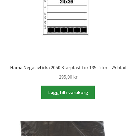
Skrivare & Tillbehör
Skanner
Övrigt
Fotokurs
Hama Negativficka 2050 Klarplast för 135-film – 25 blad
295,00
kr
Bildtjänster
Lägg till i varukorg
Framkallning – Digitalt
Framkallning – Analogt