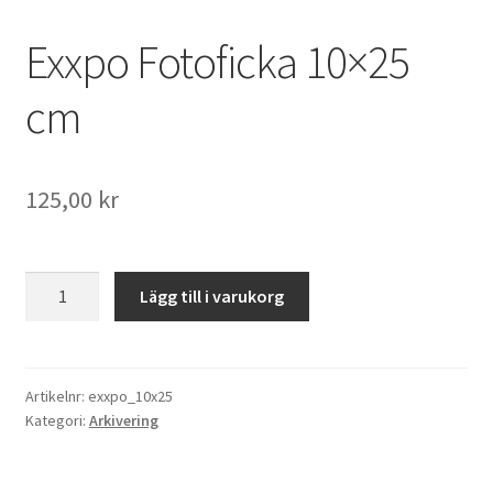
Exxpo Fotoficka 10×25
Kikare Tillbehör
cm
Step-ringar
DVD/CD/Tape
125,00
kr
Minneskort
USB-minne / Hårddisk
Exxpo
Lägg till i varukorg
Fotoficka
10x25
Förvaring
cm
mängd
Artikelnr:
exxpo_10x25
Kortläsare
Kategori:
Arkivering
Batterier för Canon