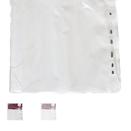
Väskor
Objektiv Canon
Objektiv Nikon
Objektiv övriga
Objektivlock
Motljusskydd
Övriga objektivtillbehör & filter
Handkikare
Tubkikare