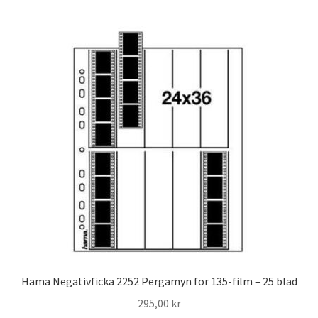
Skyltmaterial / Gatupratare
ID/ Körkort / Visumfoto
Skadefoto / Försäkringsärenden
Skolfoto / Idrottsförening
Nyfödda
Information
Kontakt
Hama Negativficka 2252 Pergamyn för 135-film – 25 blad
295,00
kr
Köpvillkor