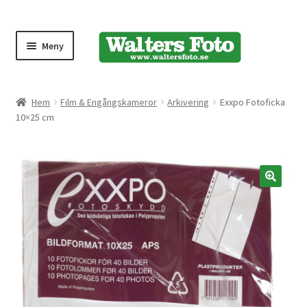
Meny
Produktmeny
Hem
Film & Engångskameror
Arkivering
Exxpo Fotoficka
10×25 cm
Expand
Kameror
underm
Bärremmar
🔍
Blixtar
Fjärrkontroller
Stativ