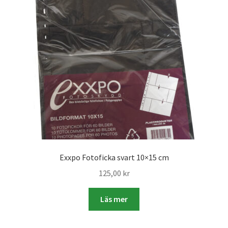
Studentplakat
Canvasbilder
Videoöverföring / Smalfilm
Julkort
Tackkort
Almanacka / Kalender
Exxpo Fotoficka svart 10×15 cm
Fototryck
125,00
kr
framkalla.se
Läs mer
Rädda dina raderade bilder