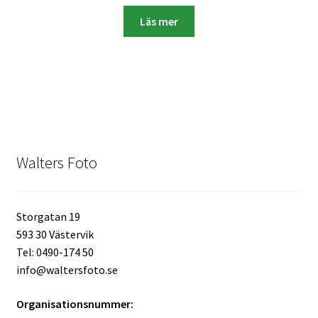
Läs mer
Mitt konto
Varukorg
Walters Bloggen
Walters Foto
Storgatan 19
593 30 Västervik
Tel: 0490-174 50
info@waltersfoto.se
Organisationsnummer: