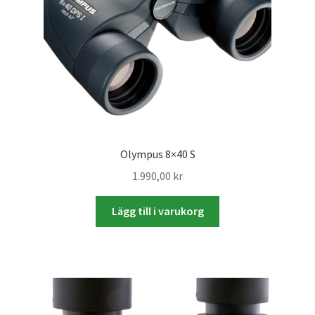
Skrivare & Tillbehör
Skanner
Övrigt
Fotokurs
Olympus 8×40 S
1.990,00
kr
Bildtjänster
Lägg till i varukorg
Framkallning – Digitalt
Framkallning – Analogt