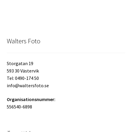
Skyltmaterial / Gatupratare
ID/ Körkort / Visumfoto
Walters Foto
Skadefoto / Försäkringsärenden
Skolfoto / Idrottsförening
Storgatan 19
593 30 Västervik
Nyfödda
Tel: 0490-174 50
info@waltersfoto.se
Information
Organisationsnummer:
556540-6898
Kontakt
Köpvillkor