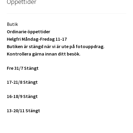
Öppettider
Mitt konto
Butik
Varukorg
Ordinarie öppettider
Helgfri Måndag-Fredag 11-17
Walters Bloggen
Butiken är stängd när vi är ute på fotouppdrag.
Kontrollera gärna innan ditt besök.
Fre 31/7 Stängt
17-21/8 Stängt
16-18/9 Stängt
13-20/11 Stängt