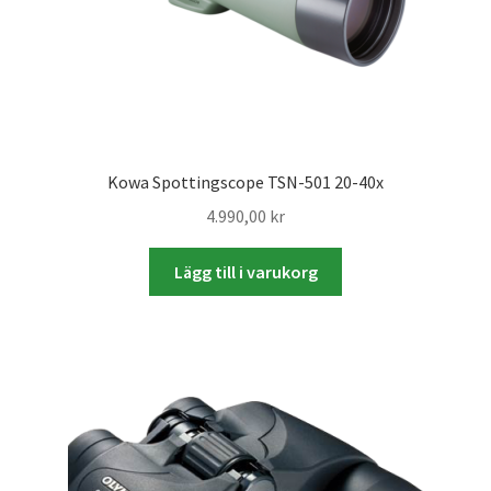
Batterier för Nikon
Batterier övriga
Film & Engångskameror
Kowa Spottingscope TSN-501 20-40x
Arkivering
4.990,00
kr
Rengöring & Vård
Lägg till i varukorg
Fyndhörnan
Luppar & Förstoringsglas
Begagnat & Fynd
Studio & Ljuskontroll