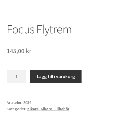
Väskor
Objektiv Canon
Focus Flytrem
Objektiv Nikon
145,00
kr
Objektiv övriga
Objektivlock
Focus
Lägg till i varukorg
Flytrem
Motljusskydd
mängd
Övriga objektivtillbehör & filter
Artikelnr:
2056
Kategorier:
Kikare
,
Kikare Tillbehör
Handkikare
Tubkikare