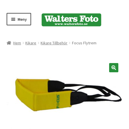
Meny
Produktmeny
Hem
Kikare
Kikare Tillbehör
Focus Flytrem
Expand
Kameror
underm
Bärremmar
🔍
Blixtar
Fjärrkontroller
Stativ