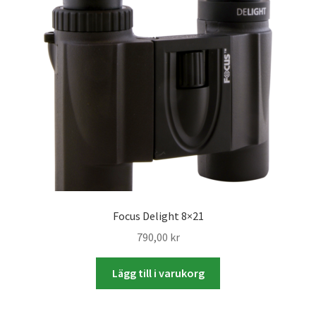
Studentplakat
Canvasbilder
Videoöverföring / Smalfilm
Julkort
Tackkort
Almanacka / Kalender
Focus Delight 8×21
Fototryck
790,00
kr
framkalla.se
Lägg till i varukorg
Rädda dina raderade bilder