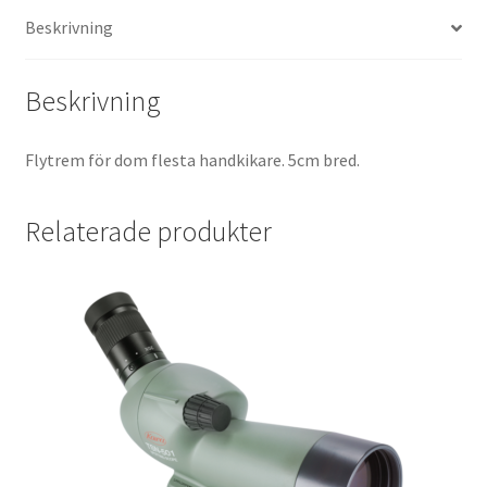
Beskrivning
Kikare Tillbehör
Beskrivning
Step-ringar
Flytrem för dom flesta handkikare. 5cm bred.
DVD/CD/Tape
Minneskort
Relaterade produkter
USB-minne / Hårddisk
Förvaring
Kortläsare
Batterier för Canon