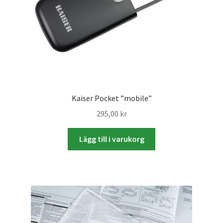
Studentplakat
Canvasbilder
Videoöverföring / Smalfilm
Julkort
Kaiser Pocket ”mobile”
Tackkort
295,00
kr
Almanacka / Kalender
Lägg till i varukorg
Fototryck
framkalla.se
Rädda dina raderade bilder