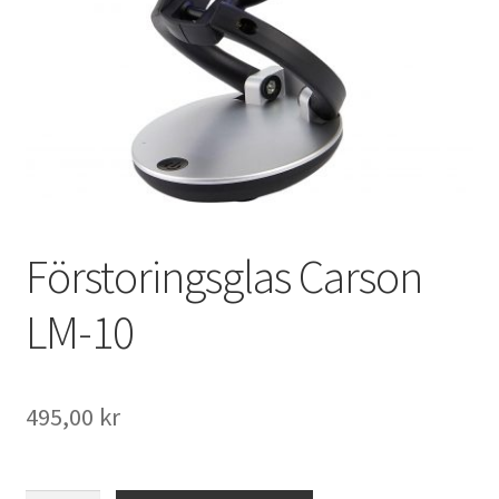
Väskor
Objektiv Canon
Objektiv Nikon
Objektiv övriga
Objektivlock
Förstoringsglas Carson
Motljusskydd
LM-10
Övriga objektivtillbehör & filter
495,00
kr
Handkikare
Tubkikare