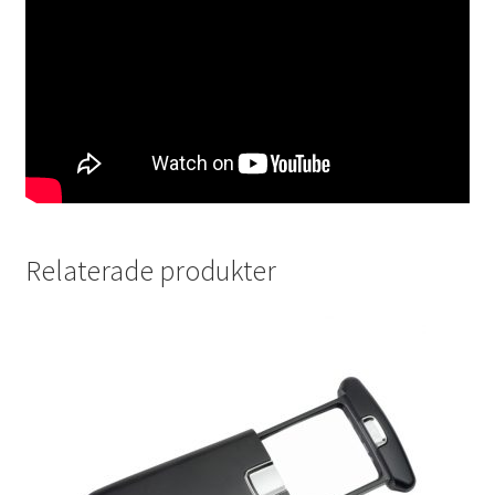
Skrivare & Tillbehör
Skanner
Övrigt
Fotokurs
Relaterade produkter
Bildtjänster
Framkallning – Digitalt
Framkallning – Analogt