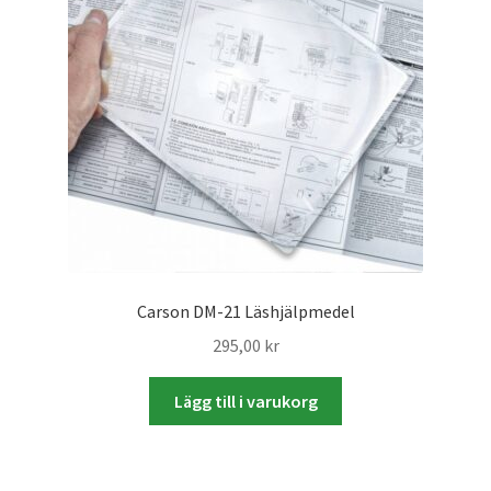
Skyltmaterial / Gatupratare
ID/ Körkort / Visumfoto
Skadefoto / Försäkringsärenden
Skolfoto / Idrottsförening
Nyfödda
Carson DM-21 Läshjälpmedel
Information
295,00
kr
Lägg till i varukorg
Kontakt
Köpvillkor