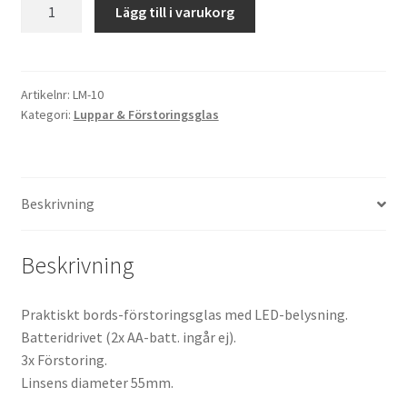
Förstoringsglas
Lägg till i varukorg
Carson
Kikare Tillbehör
LM-
10
Step-ringar
mängd
Artikelnr:
LM-10
Kategori:
Luppar & Förstoringsglas
DVD/CD/Tape
Minneskort
Beskrivning
USB-minne / Hårddisk
Beskrivning
Förvaring
Praktiskt bords-förstoringsglas med LED-belysning.
Kortläsare
Batteridrivet (2x AA-batt. ingår ej).
3x Förstoring.
Batterier för Canon
Linsens diameter 55mm.