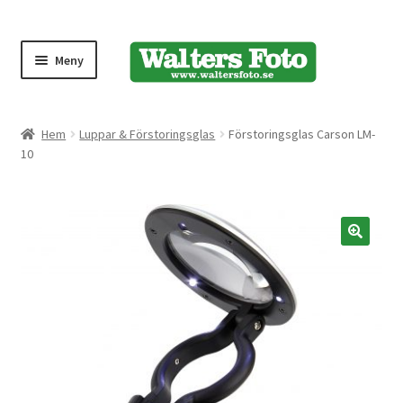
Meny
Produktmeny
Hem
Luppar & Förstoringsglas
Förstoringsglas Carson LM-
10
Expand
Kameror
underm
Bärremmar
🔍
Blixtar
Fjärrkontroller
Stativ