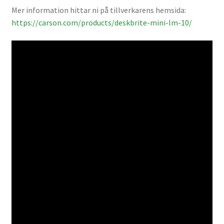
Mer information hittar ni på tillverkarens hemsida:
Batterier för Nikon
https://carson.com/products/deskbrite-mini-lm-10/
Batterier övriga
Film & Engångskameror
Arkivering
Rengöring & Vård
Fyndhörnan
Luppar & Förstoringsglas
Begagnat & Fynd
Studio & Ljuskontroll