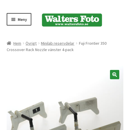
Meny
Produktmeny
Hem
Övrigt
Minilab reservdelar
Fuji Frontier 350
Crossover Rack Nozzle vänster 4-pack
Expand
Kameror
underm
Bärremmar
🔍
Blixtar
Fjärrkontroller
Stativ