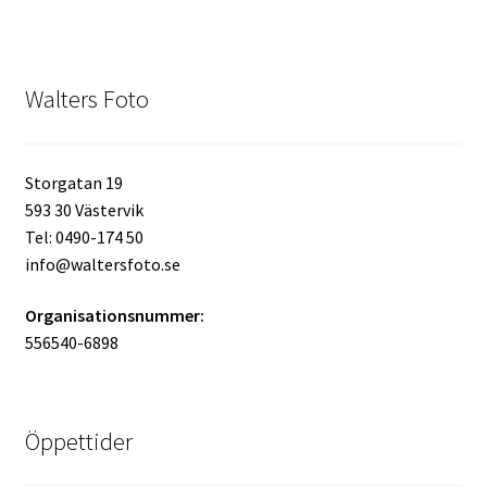
Mitt konto
Walters Foto
Varukorg
Walters Bloggen
Storgatan 19
593 30 Västervik
Tel: 0490-174 50
info@waltersfoto.se
Organisationsnummer:
556540-6898
Öppettider