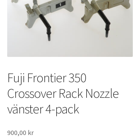
Väskor
Objektiv Canon
Objektiv Nikon
Objektiv övriga
Objektivlock
Fuji Frontier 350
Motljusskydd
Crossover Rack Nozzle
vänster 4-pack
Övriga objektivtillbehör & filter
Handkikare
900,00
kr
Tubkikare