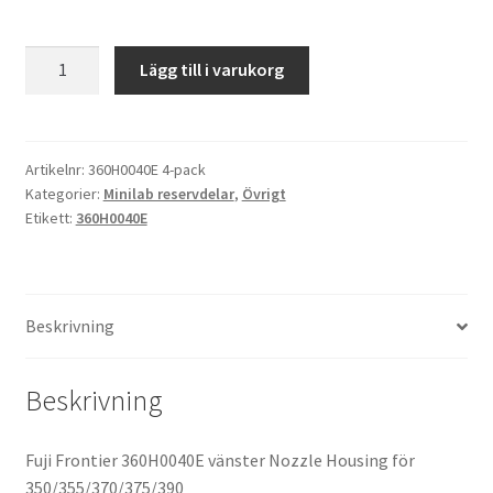
Kikare Tillbehör
Fuji
Lägg till i varukorg
Frontier
Step-ringar
350
Crossover
DVD/CD/Tape
Rack
Artikelnr:
360H0040E 4-pack
Kategorier:
Minilab reservdelar
,
Övrigt
Nozzle
Etikett:
360H0040E
vänster
Minneskort
4-
pack
USB-minne / Hårddisk
mängd
Beskrivning
Förvaring
Beskrivning
Kortläsare
Batterier för Canon
Fuji Frontier 360H0040E vänster Nozzle Housing för
350/355/370/375/390