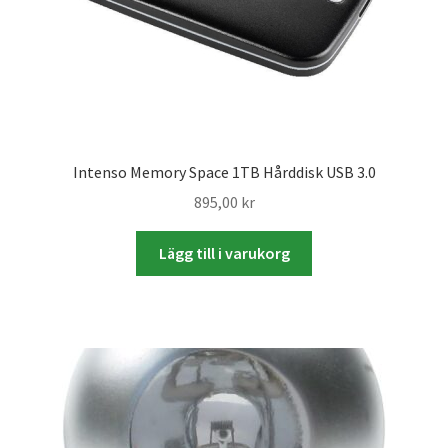
Studentplakat
Canvasbilder
Videoöverföring / Smalfilm
Julkort
Intenso Memory Space 1TB Hårddisk USB 3.0
895,00
kr
Tackkort
Lägg till i varukorg
Almanacka / Kalender
Fototryck
framkalla.se
Rädda dina raderade bilder