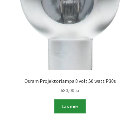
Skyltmaterial / Gatupratare
ID/ Körkort / Visumfoto
Skadefoto / Försäkringsärenden
Skolfoto / Idrottsförening
Nyfödda
Osram Projektorlampa 8 volt 50 watt P30s
680,00
kr
Information
Läs mer
Kontakt
Köpvillkor