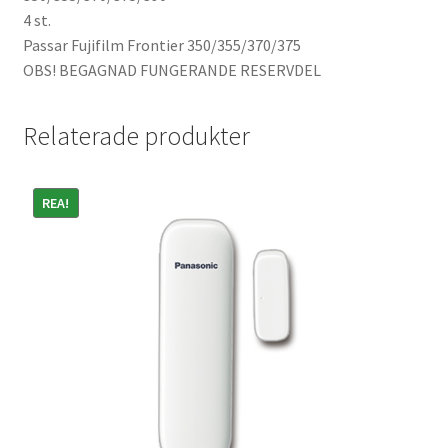
4 st.
Batterier för Nikon
Passar Fujifilm Frontier 350/355/370/375
OBS! BEGAGNAD FUNGERANDE RESERVDEL
Batterier övriga
Film & Engångskameror
Relaterade produkter
Arkivering
REA!
Rengöring & Vård
Fyndhörnan
Luppar & Förstoringsglas
Begagnat & Fynd
Studio & Ljuskontroll