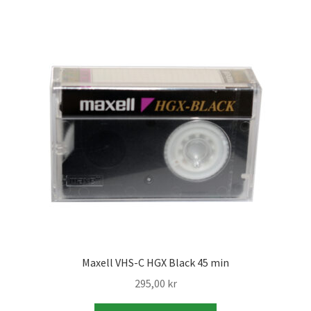
Skrivare & Tillbehör
Skanner
Övrigt
Fotokurs
Bildtjänster
Framkallning – Digitalt
Maxell VHS-C HGX Black 45 min
Framkallning – Analogt
295,00
kr