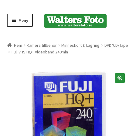
Meny
Produktmeny
Hem
Kamera tillbehör
Minneskort & Lagring
DVD/CD/Tape
Fuji VHS HQ+ Videoband 240min
Expand
Kameror
underm
Bärremmar
🔍
Blixtar
Fjärrkontroller
Stativ