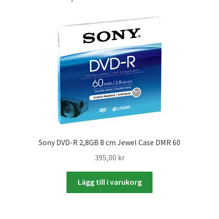
Batterier för Nikon
Batterier övriga
Film & Engångskameror
Arkivering
Rengöring & Vård
Fyndhörnan
Sony DVD-R 2,8GB 8 cm Jewel Case DMR 60
395,00
kr
Luppar & Förstoringsglas
Lägg till i varukorg
Begagnat & Fynd
Studio & Ljuskontroll