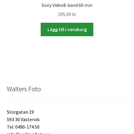
Sony Video8-band 60 min
Skyltmaterial / Gatupratare
295,00
kr
ID/ Körkort / Visumfoto
Lägg till i varukorg
Skadefoto / Försäkringsärenden
Skolfoto / Idrottsförening
Nyfödda
Walters Foto
Information
Storgatan 19
Kontakt
593 30 Västervik
Tel: 0490-174 50
Köpvillkor