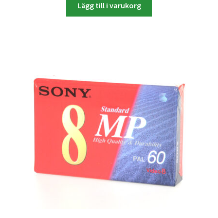
Studentplakat
Lägg till i varukorg
Canvasbilder
Videoöverföring / Smalfilm
Julkort
Tackkort
Almanacka / Kalender
Fototryck
framkalla.se
Rädda dina raderade bilder