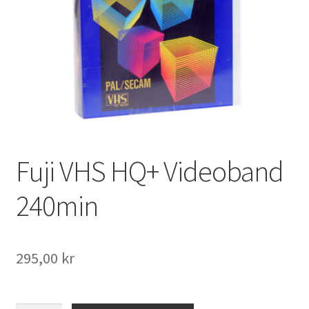
Väskor
Objektiv Canon
Objektiv Nikon
Objektiv övriga
Objektivlock
Fuji VHS HQ+ Videoband
Motljusskydd
240min
Övriga objektivtillbehör & filter
295,00
kr
Handkikare
Tubkikare