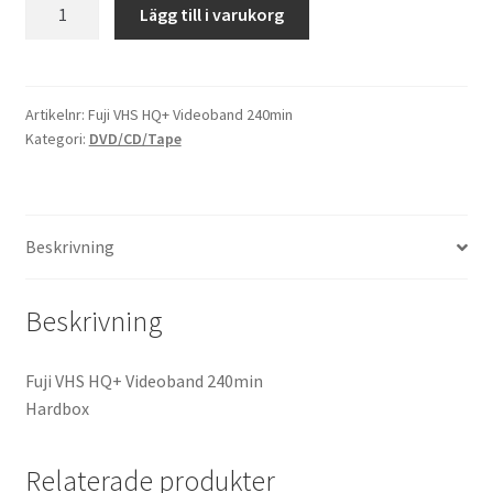
Fuji
Lägg till i varukorg
VHS
Kikare Tillbehör
HQ+
Videoband
Step-ringar
240min
Artikelnr:
Fuji VHS HQ+ Videoband 240min
Kategori:
DVD/CD/Tape
mängd
DVD/CD/Tape
Minneskort
Beskrivning
USB-minne / Hårddisk
Beskrivning
Förvaring
Fuji VHS HQ+ Videoband 240min
Kortläsare
Hardbox
Batterier för Canon
Relaterade produkter