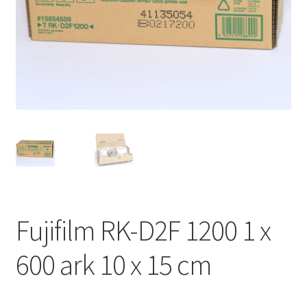
Väskor
Objektiv Canon
Objektiv Nikon
Objektiv övriga
Objektivlock
Motljusskydd
Fujifilm RK-D2F 1200 1 x
Övriga objektivtillbehör & filter
600 ark 10 x 15 cm
Handkikare
Tubkikare