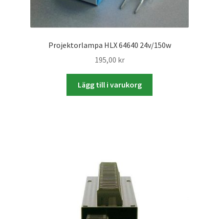
Skrivare & Tillbehör
Projektorlampa HLX 64640 24v/150w
Skanner
195,00
kr
Övrigt
Lägg till i varukorg
Fotokurs
Bildtjänster
Framkallning – Digitalt
Framkallning – Analogt