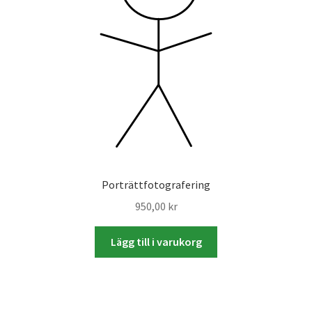
Skyltmaterial / Gatupratare
ID/ Körkort / Visumfoto
Skadefoto / Försäkringsärenden
Skolfoto / Idrottsförening
Nyfödda
Porträttfotografering
950,00
kr
Information
Lägg till i varukorg
Kontakt
Köpvillkor