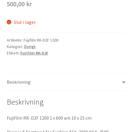
500,00
kr
Kikare Tillbehör
Slut i lager
Step-ringar
Artikelnr:
Fujifilm RK-D2F 1200
DVD/CD/Tape
Kategori:
Övrigt
Etikett:
Fujifilm RK-D2F
Minneskort
USB-minne / Hårddisk
Beskrivning
Förvaring
Beskrivning
Kortläsare
Fujifilm RK-D2F 1200 1 x 600 ark 10 x 15 cm
Batterier för Canon
Papper & färgband för Fujifilm ASK-2000/ASK-2500