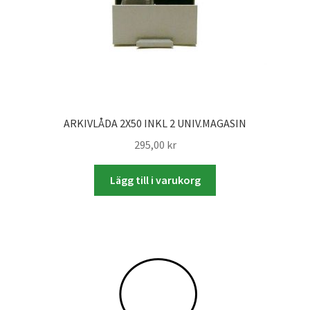
Studentplakat
Canvasbilder
Videoöverföring / Smalfilm
Julkort
ARKIVLÅDA 2X50 INKL 2 UNIV.MAGASIN
295,00
kr
Tackkort
Lägg till i varukorg
Almanacka / Kalender
Fototryck
framkalla.se
Rädda dina raderade bilder