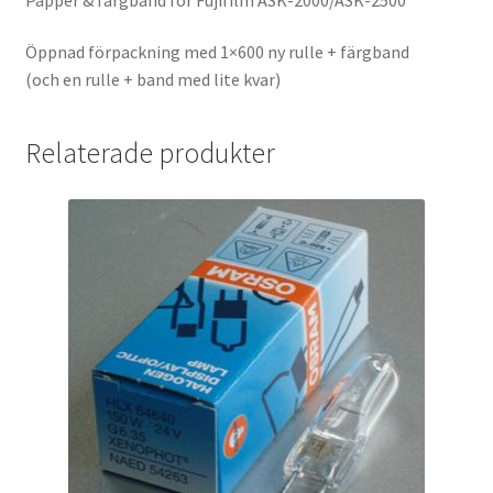
Batterier för Nikon
Öppnad förpackning med 1×600 ny rulle + färgband
(och en rulle + band med lite kvar)
Batterier övriga
Film & Engångskameror
Relaterade produkter
Arkivering
Rengöring & Vård
Fyndhörnan
Luppar & Förstoringsglas
Begagnat & Fynd
Studio & Ljuskontroll