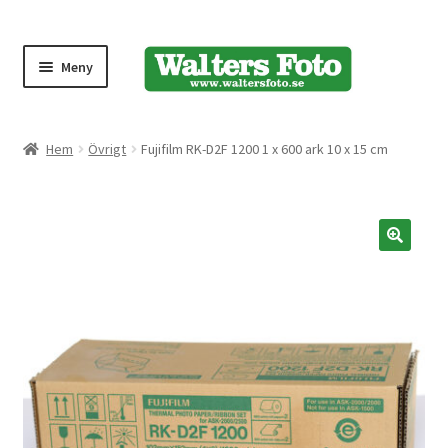
Meny
Produktmeny
Hem
Övrigt
Fujifilm RK-D2F 1200 1 x 600 ark 10 x 15 cm
Expand
Kameror
underm
Bärremmar
🔍
Blixtar
Fjärrkontroller
Stativ