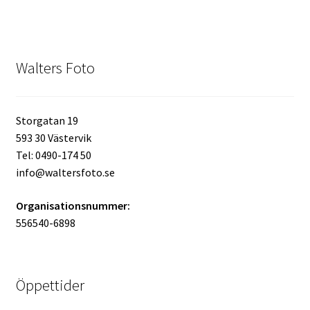
Mitt konto
Varukorg
Walters Foto
Walters Bloggen
Storgatan 19
593 30 Västervik
Tel: 0490-174 50
info@waltersfoto.se
Organisationsnummer:
556540-6898
Öppettider