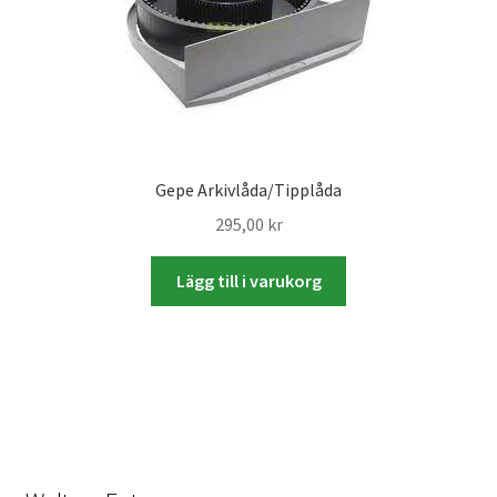
Studentplakat
Canvasbilder
Videoöverföring / Smalfilm
Julkort
Gepe Arkivlåda/Tipplåda
295,00
kr
Tackkort
Lägg till i varukorg
Almanacka / Kalender
Fototryck
framkalla.se
Rädda dina raderade bilder