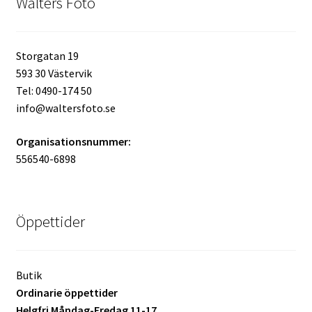
Walters Foto
Skyltmaterial / Gatupratare
Storgatan 19
ID/ Körkort / Visumfoto
593 30 Västervik
Tel: 0490-174 50
Skadefoto / Försäkringsärenden
info@waltersfoto.se
Skolfoto / Idrottsförening
Organisationsnummer:
556540-6898
Nyfödda
Information
Öppettider
Kontakt
Butik
Ordinarie öppettider
Köpvillkor
Helgfri Måndag-Fredag 11-17