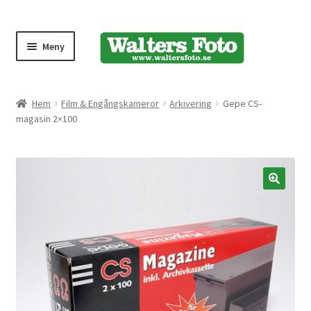
Meny
Produktmeny
Hem
Film & Engångskameror
Arkivering
Gepe CS-
magasin 2×100
Expand
Kameror
underm
Bärremmar
🔍
Blixtar
Fjärrkontroller
Stativ