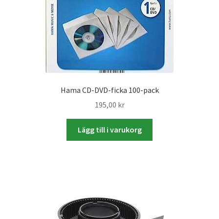
Skrivare & Tillbehör
Skanner
Övrigt
Hama CD-DVD-ficka 100-pack
Fotokurs
195,00
kr
Lägg till i varukorg
Bildtjänster
Framkallning – Digitalt
Framkallning – Analogt