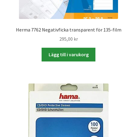
Batterier för Nikon
Batterier övriga
Herma 7762 Negativficka transparent för 135-film
295,00
kr
Film & Engångskameror
Lägg till i varukorg
Arkivering
Rengöring & Vård
Fyndhörnan
Luppar & Förstoringsglas
Begagnat & Fynd
Studio & Ljuskontroll