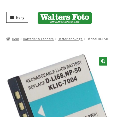
Meny
Produktmeny
Hem
Batterier & Laddare
Batterier övriga
Hähnel HL-F50
Expand
Kameror
underm
Bärremmar
🔍
Blixtar
Fjärrkontroller
Stativ