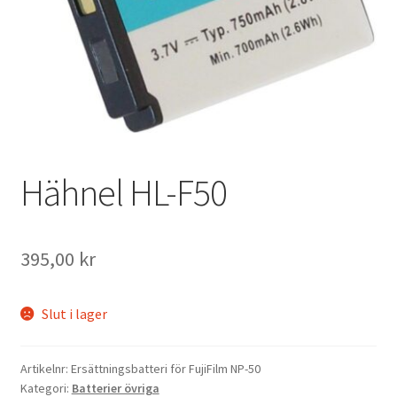
Väskor
Objektiv Canon
Objektiv Nikon
Objektiv övriga
Hähnel HL-F50
Objektivlock
Motljusskydd
395,00
kr
Övriga objektivtillbehör & filter
Slut i lager
Handkikare
Artikelnr:
Ersättningsbatteri för FujiFilm NP-50
Kategori:
Batterier övriga
Tubkikare