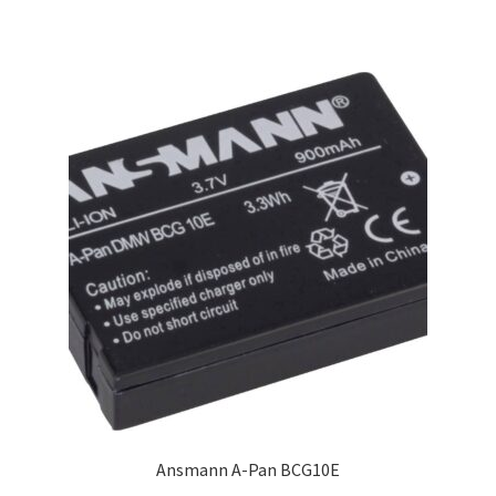
Studentplakat
Canvasbilder
Videoöverföring / Smalfilm
Julkort
Tackkort
Almanacka / Kalender
Fototryck
framkalla.se
Ansmann A-Pan BCG10E
Rädda dina raderade bilder