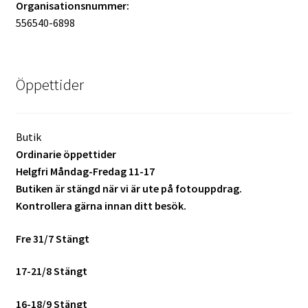
Organisationsnummer:
556540-6898
Mitt konto
Varukorg
Öppettider
Walters Bloggen
Butik
Ordinarie öppettider
Helgfri Måndag-Fredag 11-17
Butiken är stängd när vi är ute på fotouppdrag.
Kontrollera gärna innan ditt besök.
Fre 31/7 Stängt
17-21/8 Stängt
16-18/9 Stängt