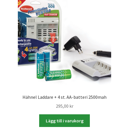
Skrivare & Tillbehör
Skanner
Övrigt
Fotokurs
Bildtjänster
Hähnel Laddare + 4 st. AA-batteri 2500mah
Framkallning – Digitalt
295,00
kr
Framkallning – Analogt
Lägg till i varukorg