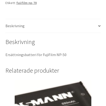
Etikett:
fujifilm np-70
Kikare Tillbehör
Step-ringar
Beskrivning
DVD/CD/Tape
Beskrivning
Minneskort
Ersättningsbatteri för FujiFilm NP-50
USB-minne / Hårddisk
Relaterade produkter
Förvaring
Kortläsare
Batterier för Canon