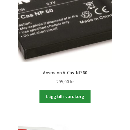
Batterier för Nikon
Batterier övriga
Film & Engångskameror
Arkivering
Rengöring & Vård
Ansmann A-Cas-NP 60
295,00
kr
Fyndhörnan
Lägg till i varukorg
Luppar & Förstoringsglas
Begagnat & Fynd
Studio & Ljuskontroll