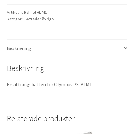
mängd
Artikelnr:
Hähnel HL-M1
Kikare Tillbehör
Kategori:
Batterier övriga
Step-ringar
DVD/CD/Tape
Beskrivning
Minneskort
Beskrivning
USB-minne / Hårddisk
Ersättningsbatteri för Olympus PS-BLM1
Förvaring
Kortläsare
Relaterade produkter
Batterier för Canon