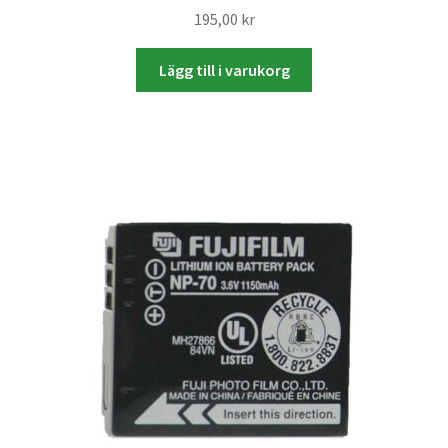
Studentplakat
195,00
kr
Canvasbilder
Lägg till i varukorg
Videoöverföring / Smalfilm
Julkort
Tackkort
Almanacka / Kalender
Fototryck
framkalla.se
Rädda dina raderade bilder