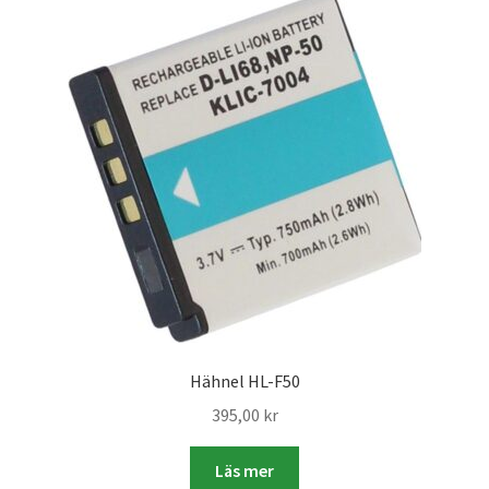
Batterier för Nikon
Batterier övriga
Film & Engångskameror
Arkivering
Rengöring & Vård
Fyndhörnan
Luppar & Förstoringsglas
Hähnel HL-F50
395,00
kr
Begagnat & Fynd
Läs mer
Studio & Ljuskontroll