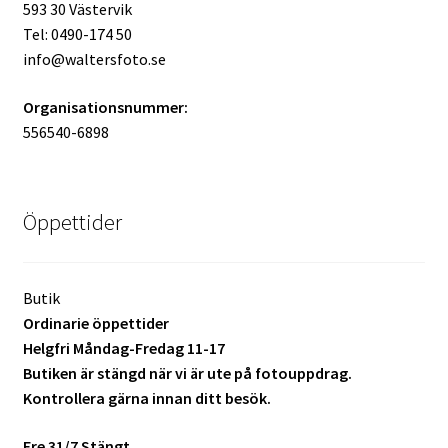
593 30 Västervik
Tel: 0490-174 50
Mitt konto
info@waltersfoto.se
Varukorg
Organisationsnummer:
556540-6898
Walters Bloggen
Öppettider
Butik
Ordinarie öppettider
Helgfri Måndag-Fredag 11-17
Butiken är stängd när vi är ute på fotouppdrag.
Kontrollera gärna innan ditt besök.
Fre 31/7 Stängt