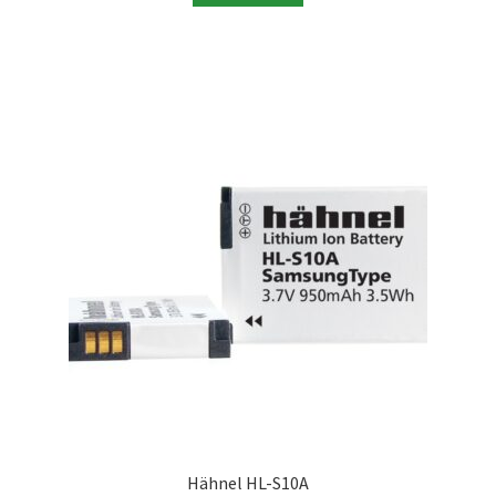
Skrivare & Tillbehör
Skanner
Övrigt
Fotokurs
Bildtjänster
Framkallning – Digitalt
Framkallning – Analogt
Hähnel HL-S10A