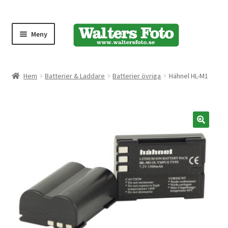
Meny
Produktmeny
Hem
Batterier & Laddare
Batterier övriga
Hähnel HL-M1
Expand
Kameror
underm
Bärremmar
🔍
Blixtar
Fjärrkontroller
Stativ