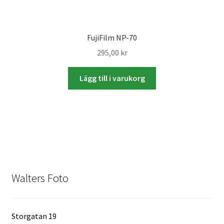
Skyltmaterial / Gatupratare
FujiFilm NP-70
ID/ Körkort / Visumfoto
295,00
kr
Skadefoto / Försäkringsärenden
Lägg till i varukorg
Skolfoto / Idrottsförening
Nyfödda
Information
Walters Foto
Kontakt
Köpvillkor
Storgatan 19