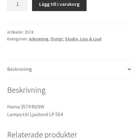
Hama
Lägg till i varukorg
3574
Kikare Tillbehör
Lampa
till
Step-ringar
Ljusbord
Artikelnr:
3574
Kategorier:
Arkivering
,
Övrigt
,
Studio, Ljus & Ljud
LP
DVD/CD/Tape
554
mängd
Minneskort
Beskrivning
USB-minne / Hårddisk
Beskrivning
Förvaring
Hama 3574 9V/6W
Kortläsare
Lampa till Ljusbord LP 554
Batterier för Canon
Relaterade produkter