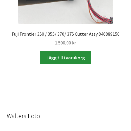
Skyltmaterial / Gatupratare
ID/ Körkort / Visumfoto
Fuji Frontier 350 / 355/ 370/ 375 Cutter Assy 846889150
Skadefoto / Försäkringsärenden
1.500,00
kr
Skolfoto / Idrottsförening
Lägg till i varukorg
Nyfödda
Information
Kontakt
Walters Foto
Köpvillkor