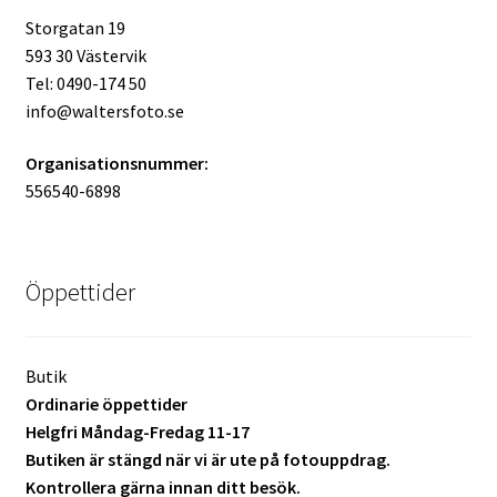
Storgatan 19
Mitt konto
593 30 Västervik
Tel: 0490-174 50
Varukorg
info@waltersfoto.se
Walters Bloggen
Organisationsnummer:
556540-6898
Öppettider
Butik
Ordinarie öppettider
Helgfri Måndag-Fredag 11-17
Butiken är stängd när vi är ute på fotouppdrag.
Kontrollera gärna innan ditt besök.