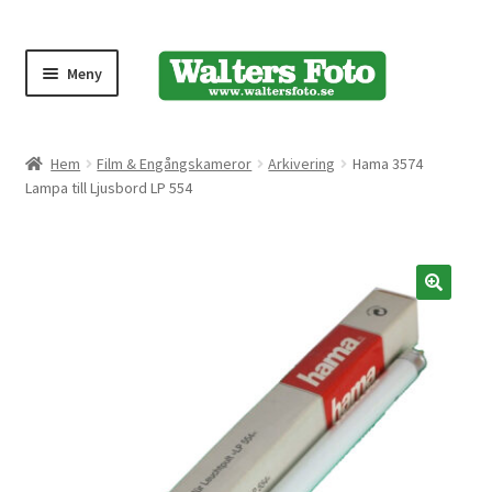
Meny
Produktmeny
Hem
Film & Engångskameror
Arkivering
Hama 3574
Lampa till Ljusbord LP 554
Expand
Kameror
underm
Bärremmar
🔍
Blixtar
Fjärrkontroller
Stativ