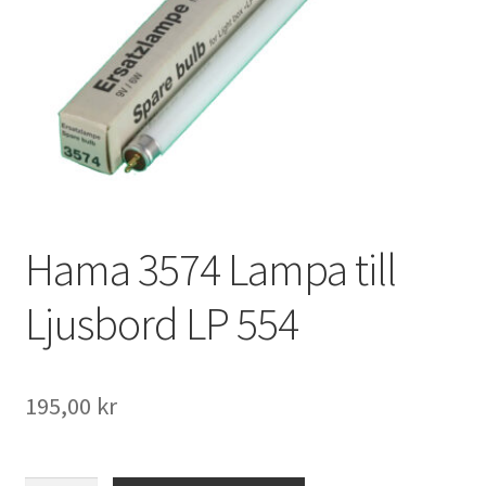
Väskor
Objektiv Canon
Objektiv Nikon
Objektiv övriga
Objektivlock
Hama 3574 Lampa till
Motljusskydd
Ljusbord LP 554
Övriga objektivtillbehör & filter
195,00
kr
Handkikare
Tubkikare