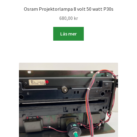
Studentplakat
Osram Projektorlampa 8 volt 50 watt P30s
Canvasbilder
680,00
kr
Videoöverföring / Smalfilm
Läs mer
Julkort
Tackkort
Almanacka / Kalender
Fototryck
framkalla.se
Rädda dina raderade bilder