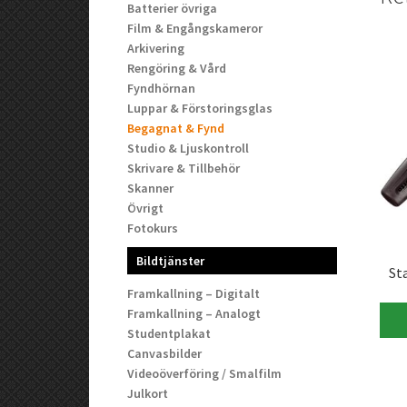
Batterier övriga
Film & Engångskameror
Arkivering
Rengöring & Vård
Fyndhörnan
Luppar & Förstoringsglas
Begagnat & Fynd
Studio & Ljuskontroll
Skrivare & Tillbehör
Skanner
Övrigt
Fotokurs
Bildtjänster
St
Framkallning – Digitalt
Framkallning – Analogt
Studentplakat
Canvasbilder
Videoöverföring / Smalfilm
Julkort