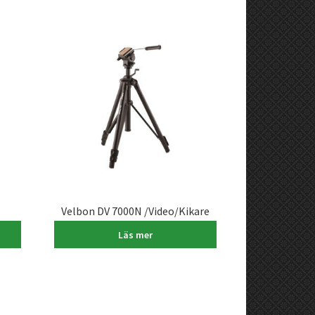
Velbon DV 7000N /Video/Kikare
2.490,00
kr
Läs mer