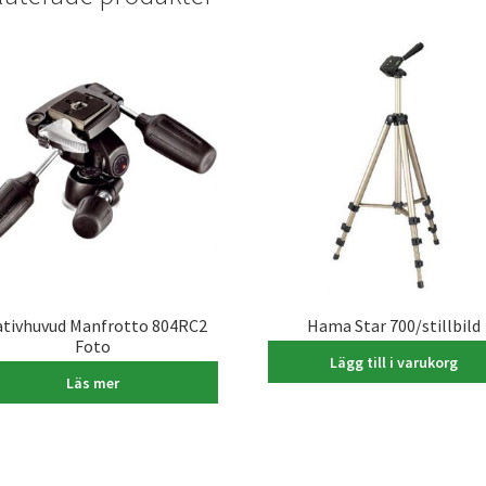
ativhuvud Manfrotto 804RC2
Hama Star 700/stillbild
Foto
395,00
kr
Lägg till i varukorg
1.490,00
kr
Läs mer