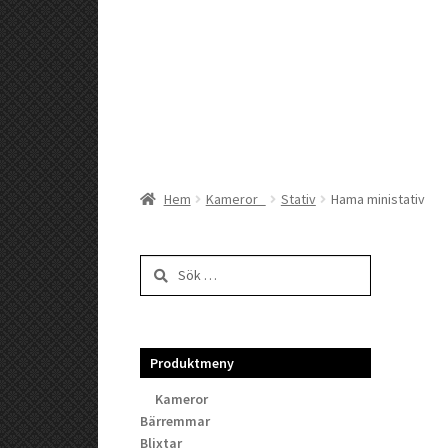
Hem
Kameror
Stativ
Hama ministativ
Sök
efter:
Produktmeny
Kameror
Bärremmar
Blixtar