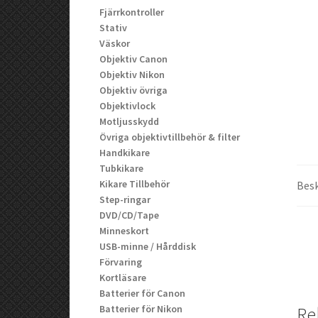
Fjärrkontroller
Stativ
Väskor
Objektiv Canon
Objektiv Nikon
Objektiv övriga
Objektivlock
Motljusskydd
Övriga objektivtillbehör & filter
Handkikare
Tubkikare
Kikare Tillbehör
Besk
Step-ringar
DVD/CD/Tape
Minneskort
USB-minne / Hårddisk
Förvaring
Kortläsare
Batterier för Canon
Batterier för Nikon
Re