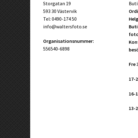
Storgatan 19
Buti
593 30 Västervik
Ordi
Tel: 0490-174 50
Helg
info@waltersfoto.se
Buti
fot
Organisationsnummer:
Kont
556540-6898
bes
Fre 
17-2
16-1
13-2