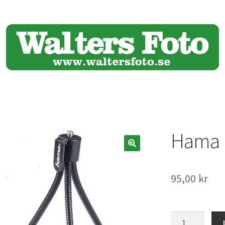
Hama m
🔍
95,00
kr
Hama