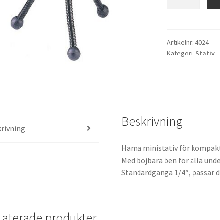
ministativ
mängd
Artikelnr:
4024
Kategori:
Stativ
Beskrivning
rivning
Hama ministativ för kompaktk
Med böjbara ben för alla unde
Standardgänga 1/4″, passar d
laterade produkter