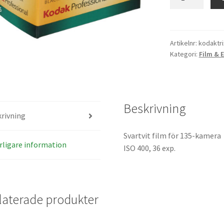
Tri-
X
135/36
mängd
Artikelnr:
kodaktri
Kategori:
Film & 
Beskrivning
rivning
Svartvit film för 135-kamera
rligare information
ISO 400, 36 exp.
laterade produkter