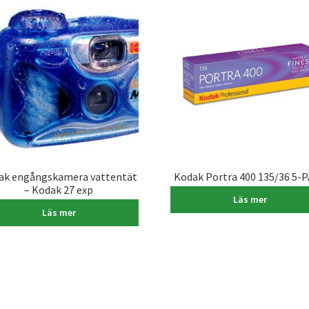
ak engångskamera vattentät
Kodak Portra 400 135/36 5-
– Kodak 27 exp
1.995,00
kr
Läs mer
249,00
kr
Läs mer