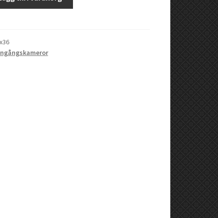
x36
Engångskameror