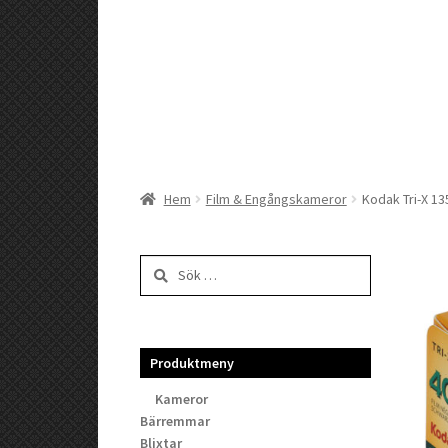
Hem
Film & Engångskameror
Kodak Tri-X 13
Sök
efter:
Produktmeny
Kameror
Bärremmar
Blixtar