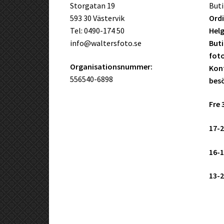
Storgatan 19
Buti
593 30 Västervik
Ordi
Tel: 0490-174 50
Helg
info@waltersfoto.se
Buti
fot
Organisationsnummer:
Kont
556540-6898
bes
Fre 
17-2
16-1
13-2