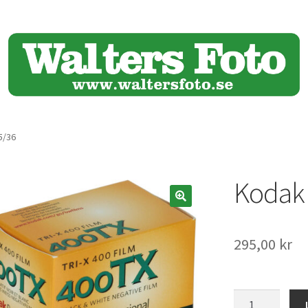
5/36
Kodak 
🔍
295,00
kr
Kodak