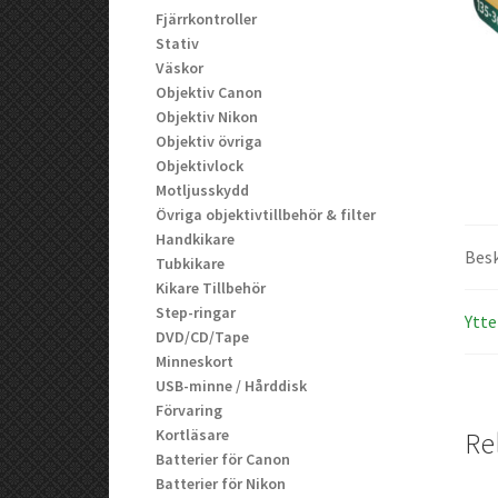
Fjärrkontroller
Stativ
Väskor
Objektiv Canon
Objektiv Nikon
Objektiv övriga
Objektivlock
Motljusskydd
Övriga objektivtillbehör & filter
Handkikare
Besk
Tubkikare
Kikare Tillbehör
Step-ringar
Ytte
DVD/CD/Tape
Minneskort
USB-minne / Hårddisk
Förvaring
Kortläsare
Re
Batterier för Canon
Batterier för Nikon