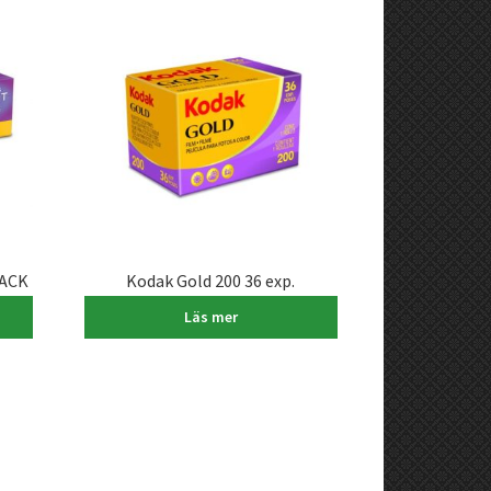
PACK
Kodak Gold 200 36 exp.
249,00
kr
Läs mer