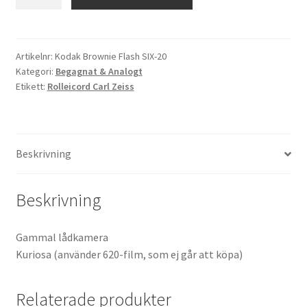
Brownie
Flash
Kikare Tillbehör
SIX-
20
Artikelnr:
Kodak Brownie Flash SIX-20
Step-ringar
Kategori:
Begagnat & Analogt
mängd
Etikett:
Rolleicord Carl Zeiss
DVD/CD/Tape
Minneskort
Beskrivning
USB-minne / Hårddisk
Beskrivning
Förvaring
Gammal lådkamera
Kortläsare
Kuriosa (använder 620-film, som ej går att köpa)
Batterier för Canon
Relaterade produkter