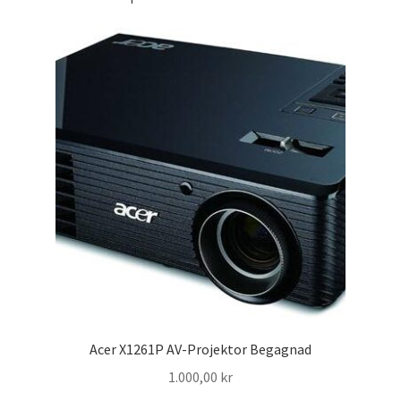
Batterier för Nikon
Batterier övriga
Film & Engångskameror
Arkivering
Rengöring & Vård
Fyndhörnan
Luppar & Förstoringsglas
Acer X1261P AV-Projektor Begagnad
Begagnat & Fynd
1.000,00
kr
Studio & Ljuskontroll