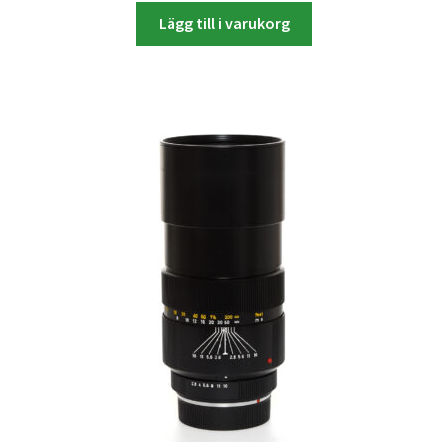
Lägg till i varukorg
Skrivare & Tillbehör
Skanner
Övrigt
Fotokurs
Bildtjänster
Framkallning – Digitalt
Framkallning – Analogt