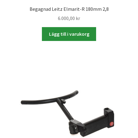
Studentplakat
Begagnad Leitz Elmarit-R 180mm 2,8
Canvasbilder
6.000,00
kr
Videoöverföring / Smalfilm
Lägg till i varukorg
Julkort
Tackkort
Almanacka / Kalender
Fototryck
framkalla.se
Rädda dina raderade bilder