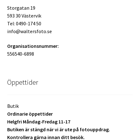
Storgatan 19
Mitt konto
593 30 Västervik
Tel: 0490-174 50
Varukorg
info@waltersfoto.se
Walters Bloggen
Organisationsnummer:
556540-6898
Öppettider
Butik
Ordinarie öppettider
Helgfri Måndag-Fredag 11-17
Butiken är stängd när vi är ute på fotouppdrag.
Kontrollera gärna innan ditt besök.