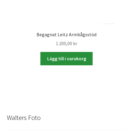
Skyltmaterial / Gatupratare
ID/ Körkort / Visumfoto
Begagnat Leitz Armbågsstöd
Skadefoto / Försäkringsärenden
1.200,00
kr
Skolfoto / Idrottsförening
Lägg till i varukorg
Nyfödda
Information
Kontakt
Walters Foto
Köpvillkor