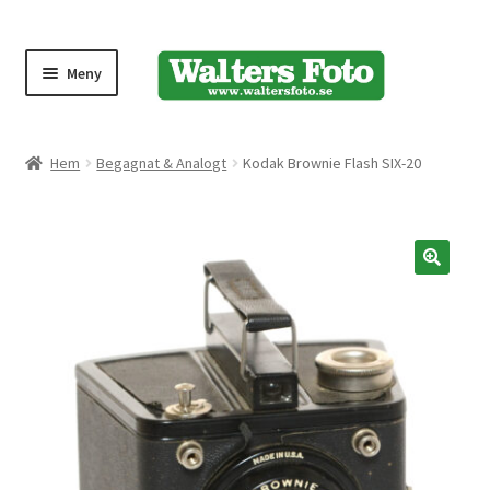
Meny
Produktmeny
Hem
Begagnat & Analogt
Kodak Brownie Flash SIX-20
Expand
Kameror
underm
Bärremmar
🔍
Blixtar
Fjärrkontroller
Stativ