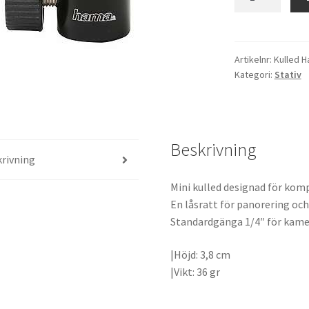
Hama
5011
mängd
Artikelnr:
Kulled 
Kategori:
Stativ
Beskrivning
rivning
Mini kulled designad för ko
En låsratt för panorering och 
Standardgänga 1/4″ för kamer
|Höjd: 3,8 cm
|Vikt: 36 gr