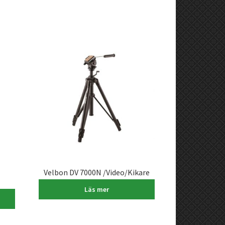
Velbon DV 7000N /Video/Kikare
2.490,00
kr
Läs mer