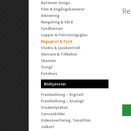
Batterier övriga
Film & Engångskameror
Re
Arkivering
Rengöring & Vård
Fyndhörnan
Luppar & Förstoringsglas
Begagnat & Fynd
Studio & Ljuskontroll
Skrivare & Tillbehör
Skanner
Övrigt
Fotokurs
Bildtjänster
Framkallning – Digitalt
Framkallning – Analogt
Studentplakat
Canvasbilder
Videoöverföring / Smalfilm
Julkort