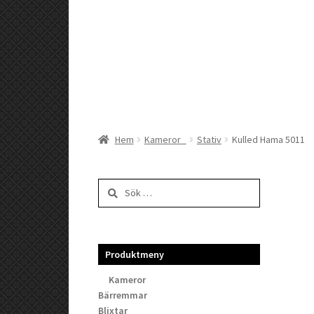
Hem
Kameror
Stativ
Kulled Hama 5011
Sök
efter:
Produktmeny
Kameror
Bärremmar
Blixtar