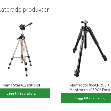
laterade produkter
Hama Star 61/stillbild
Manfrotto 055XPRO3 +
Manfrotto 496RC2 Foto
595,00
kr
Lägg till i varukorg
4.990,00
kr
Lägg till i varukorg