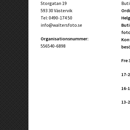
Storgatan 19
Buti
593 30 Västervik
Ordi
Tel: 0490-174 50
Helg
info@waltersfoto.se
Buti
fot
Organisationsnummer:
Kont
556540-6898
bes
Fre 
17-2
16-1
13-2