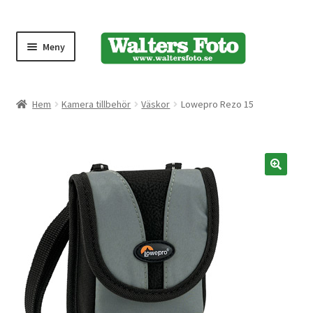
Meny
Produktmeny
Hem
Kamera tillbehör
Väskor
Lowepro Rezo 15
Expand
Kameror
underm
Bärremmar
🔍
Blixtar
Fjärrkontroller
Stativ