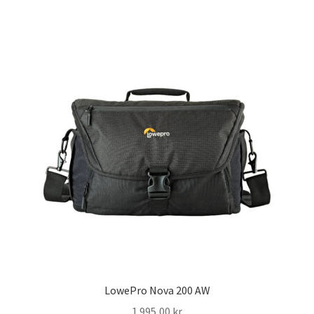
Studentplakat
Canvasbilder
Videoöverföring / Smalfilm
Julkort
Tackkort
Almanacka / Kalender
Fototryck
framkalla.se
LowePro Nova 200 AW
Rädda dina raderade bilder
1.995,00
kr