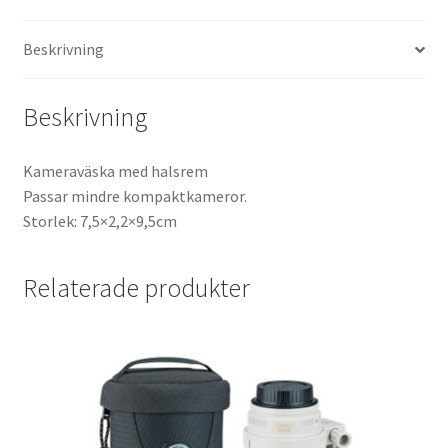
Kikare Tillbehör
Beskrivning
Step-ringar
Beskrivning
DVD/CD/Tape
Kameraväska med halsrem
Passar mindre kompaktkameror.
Minneskort
Storlek: 7,5×2,2×9,5cm
USB-minne / Hårddisk
Relaterade produkter
Förvaring
Kortläsare
Batterier för Canon