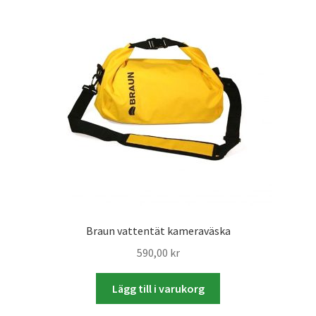
Skrivare & Tillbehör
Skanner
Övrigt
Fotokurs
Bildtjänster
Braun vattentät kameraväska
Framkallning – Digitalt
590,00
kr
Framkallning – Analogt
Lägg till i varukorg