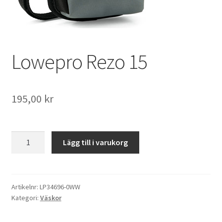
Väskor
Objektiv Canon
Lowepro Rezo 15
Objektiv Nikon
Objektiv övriga
195,00
kr
Objektivlock
Lowepro
Motljusskydd
Lägg till i varukorg
Rezo
15
Övriga objektivtillbehör & filter
mängd
Artikelnr:
LP34696-0WW
Handkikare
Kategori:
Väskor
Tubkikare