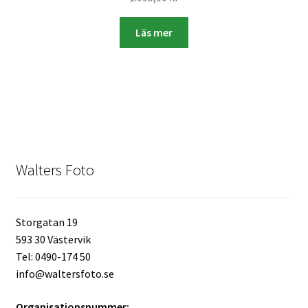
Skyltmaterial / Gatupratare
Läs mer
ID/ Körkort / Visumfoto
Skadefoto / Försäkringsärenden
Skolfoto / Idrottsförening
Walters Foto
Nyfödda
Information
Storgatan 19
593 30 Västervik
Tel: 0490-174 50
Kontakt
info@waltersfoto.se
Köpvillkor
Organisationsnummer: