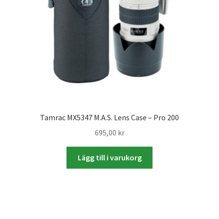
Batterier för Nikon
Batterier övriga
Film & Engångskameror
Arkivering
Rengöring & Vård
Tamrac MX5347 M.A.S. Lens Case – Pro 200
695,00
kr
Fyndhörnan
Lägg till i varukorg
Luppar & Förstoringsglas
Begagnat & Fynd
Studio & Ljuskontroll