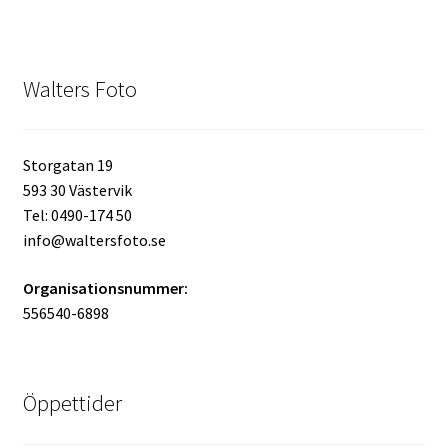
Mitt konto
Walters Foto
Varukorg
Walters Bloggen
Storgatan 19
593 30 Västervik
Tel: 0490-174 50
info@waltersfoto.se
Organisationsnummer:
556540-6898
Öppettider