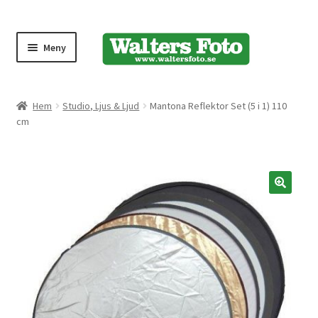
Meny
Produktmeny
Hem
Studio, Ljus & Ljud
Mantona Reflektor Set (5 i 1) 110
cm
Expand
Kameror
underm
Bärremmar
🔍
Blixtar
Fjärrkontroller
Stativ