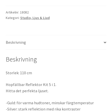
Kikare Tillbehör
Artikelnr:
18082
Kategori:
Studio, Ljus & Ljud
Step-ringar
DVD/CD/Tape
Beskrivning
Minneskort
Beskrivning
USB-minne / Hårddisk
Storlek: 110 cm
Förvaring
Hopfällbar Reflektor Kit 5 i 1.
Hitta det perfekta ljuset.
Kortläsare
-Guld: för varma hudtoner, minskar färgtemperatur
Batterier för Canon
-Silver: stark reflektion med rika kontraster