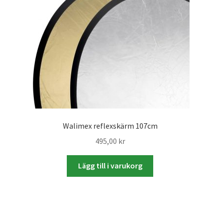
Skyltmaterial / Gatupratare
ID/ Körkort / Visumfoto
Skadefoto / Försäkringsärenden
Skolfoto / Idrottsförening
Nyfödda
Walimex reflexskärm 107cm
495,00
kr
Information
Lägg till i varukorg
Kontakt
Köpvillkor