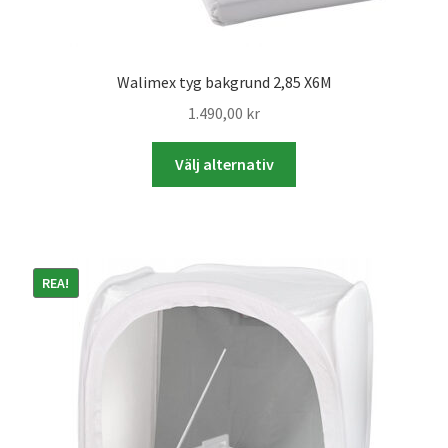
Skrivare & Tillbehör
Walimex tyg bakgrund 2,85 X6M
Skanner
1.490,00
kr
Den
Övrigt
Välj alternativ
här
produkten
Fotokurs
har
flera
Bildtjänster
varianter.
REA!
De
olika
Framkallning – Digitalt
alternativen
kan
Framkallning – Analogt
väljas
på