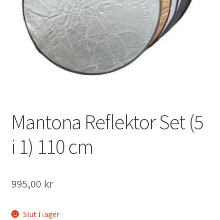
Väskor
Objektiv Canon
Objektiv Nikon
Objektiv övriga
Objektivlock
Mantona Reflektor Set (5
Motljusskydd
i 1) 110 cm
Övriga objektivtillbehör & filter
995,00
kr
Handkikare
Slut i lager
Tubkikare