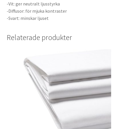
-Vit: ger neutralt ljusstyrka
Batterier för Nikon
-Diffusor: för mjuka kontraster
-Svart: minskar ljuset
Batterier övriga
Relaterade produkter
Film & Engångskameror
Arkivering
Rengöring & Vård
Fyndhörnan
Luppar & Förstoringsglas
Begagnat & Fynd
Studio & Ljuskontroll