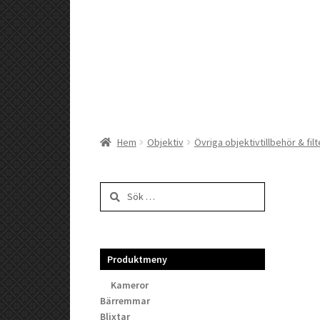
Hem
Objektiv
Övriga objektivtillbehör & filt
Sök
efter:
Produktmeny
Kameror
Bärremmar
Blixtar