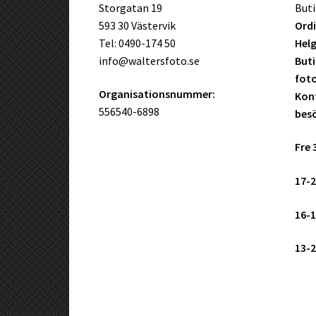
Storgatan 19
Buti
593 30 Västervik
Ordi
Tel: 0490-174 50
Helg
info@waltersfoto.se
Buti
fot
Organisationsnummer:
Kont
556540-6898
bes
Fre 
17-2
16-1
13-2