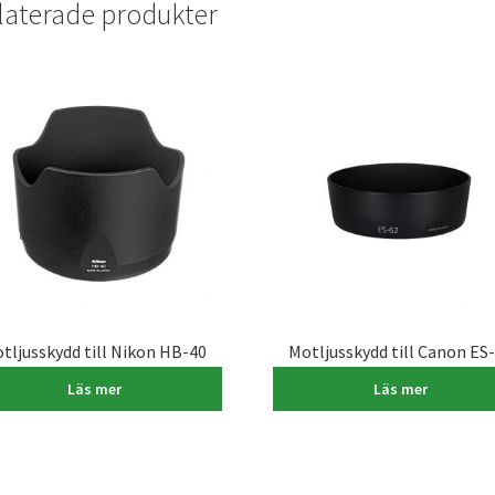
laterade produkter
tljusskydd till Nikon HB-40
Motljusskydd till Canon ES
395,00
kr
175,00
kr
Läs mer
Läs mer