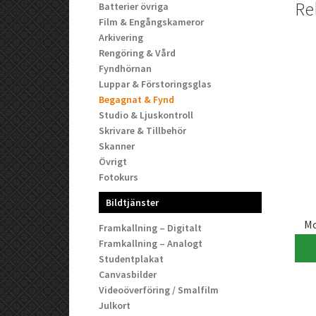
Re
Batterier övriga
Film & Engångskameror
Arkivering
Rengöring & Vård
Fyndhörnan
Luppar & Förstoringsglas
Begagnat & Fynd
Studio & Ljuskontroll
Skrivare & Tillbehör
Skanner
Övrigt
Fotokurs
Bildtjänster
Mo
Framkallning – Digitalt
Framkallning – Analogt
Studentplakat
Canvasbilder
Videoöverföring / Smalfilm
Julkort