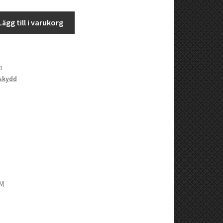
Lägg till i varukorg
1
skydd
TM