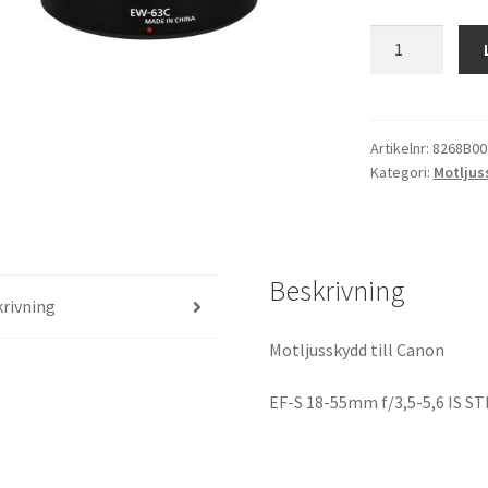
Motljusskydd
till
Canon
EW-
63C
Artikelnr:
8268B00
Kategori:
Motljus
mängd
Beskrivning
rivning
Motljusskydd till Canon
EF-S 18-55mm f/3,5-5,6 IS S