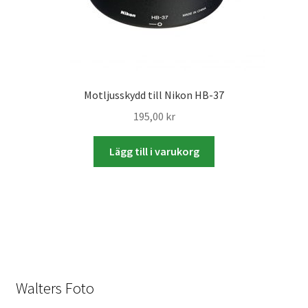
Skyltmaterial / Gatupratare
ID/ Körkort / Visumfoto
Skadefoto / Försäkringsärenden
Motljusskydd till Nikon HB-37
195,00
kr
Skolfoto / Idrottsförening
Lägg till i varukorg
Nyfödda
Information
Kontakt
Walters Foto
Köpvillkor