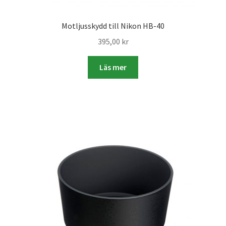
Studentplakat
Motljusskydd till Nikon HB-40
Canvasbilder
395,00
kr
Videoöverföring / Smalfilm
Läs mer
Julkort
Tackkort
Almanacka / Kalender
Fototryck
framkalla.se
Rädda dina raderade bilder