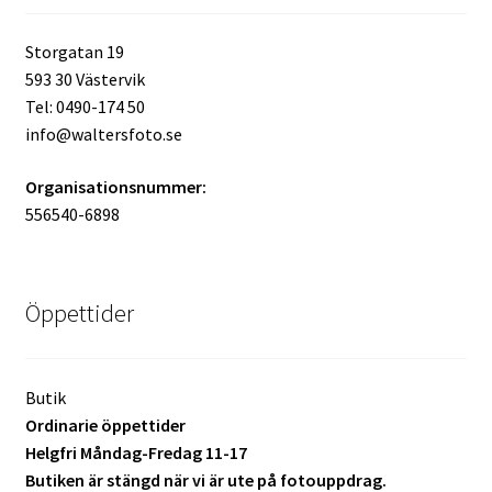
Mitt konto
Storgatan 19
593 30 Västervik
Varukorg
Tel: 0490-174 50
info@waltersfoto.se
Walters Bloggen
Organisationsnummer:
556540-6898
Öppettider
Butik
Ordinarie öppettider
Helgfri Måndag-Fredag 11-17
Butiken är stängd när vi är ute på fotouppdrag.