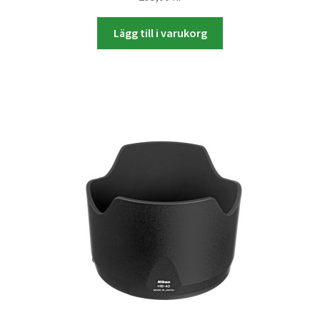
Lägg till i varukorg
Skrivare & Tillbehör
Skanner
Övrigt
Fotokurs
Bildtjänster
Framkallning – Digitalt
Framkallning – Analogt