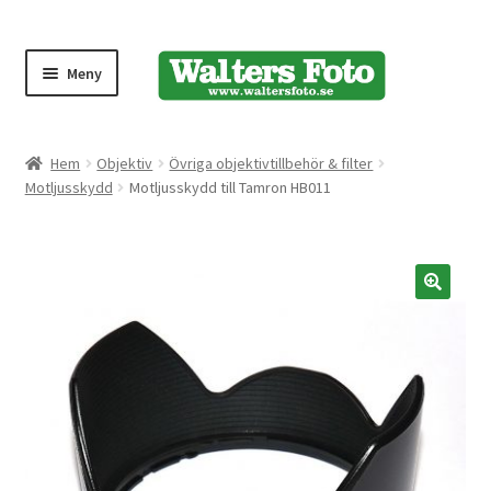
Meny
Produktmeny
Hem
Objektiv
Övriga objektivtillbehör & filter
Motljusskydd
Motljusskydd till Tamron HB011
Expand
Kameror
underm
Bärremmar
🔍
Blixtar
Fjärrkontroller
Stativ