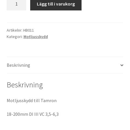
Motljusskydd
Lägg till i varukorg
till
Kikare Tillbehör
Tamron
HB011
Step-ringar
mängd
Artikelnr:
HB011
Kategori:
Motljusskydd
DVD/CD/Tape
Minneskort
Beskrivning
USB-minne / Hårddisk
Beskrivning
Förvaring
Motljusskydd till Tamron
Kortläsare
18-200mm DI III VC 3,5-6,3
Batterier för Canon