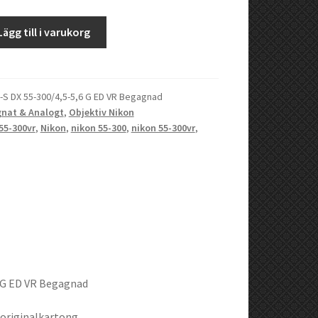
Lägg till i varukorg
-S DX 55-300/4,5-5,6 G ED VR Begagnad
nat & Analogt
,
Objektiv Nikon
55-300vr
,
Nikon
,
nikon 55-300
,
nikon 55-300vr
,
6 G ED VR Begagnad
 originalkartong