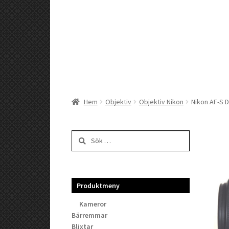
Hem
Objektiv
Objektiv Nikon
Nikon AF-S 
Sök
efter:
Produktmeny
Kameror
Bärremmar
Blixtar