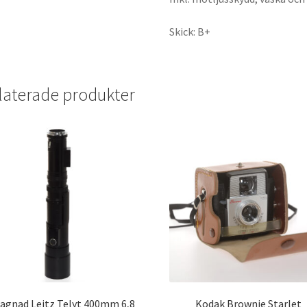
Skick: B+
laterade produkter
agnad Leitz Telyt 400mm 6,8
Kodak Brownie Starlet