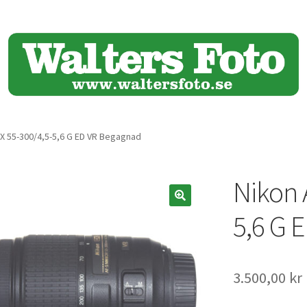
DX 55-300/4,5-5,6 G ED VR Begagnad
Nikon 
🔍
5,6 G 
3.500,00
kr