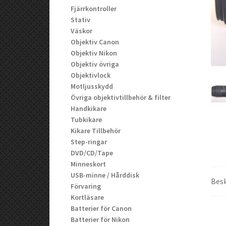
Fjärrkontroller
Stativ
Väskor
Objektiv Canon
Objektiv Nikon
Objektiv övriga
Objektivlock
Motljusskydd
Övriga objektivtillbehör & filter
Handkikare
Tubkikare
Kikare Tillbehör
Step-ringar
DVD/CD/Tape
Minneskort
USB-minne / Hårddisk
Besk
Förvaring
Kortläsare
Batterier för Canon
Batterier för Nikon