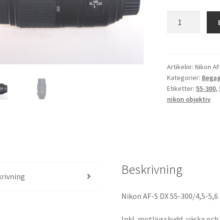
Nikon
AF-
S
DX
55-
Artikelnr:
Nikon AF
Kategorier:
Begag
300/4,5-
Etiketter:
55-300
,
5,6
nikon objektiv
G
ED
VR
Begagnad
mängd
Beskrivning
rivning
Nikon AF-S DX 55-300/4,5-5,
Inkl. motljusskydd, väska och