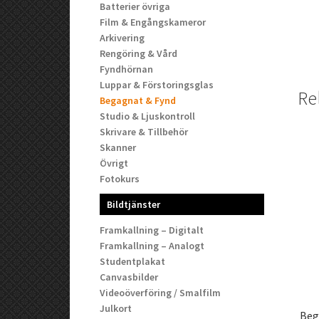
Batterier övriga
Film & Engångskameror
Arkivering
Rengöring & Vård
Fyndhörnan
Luppar & Förstoringsglas
Re
Begagnat & Fynd
Studio & Ljuskontroll
Skrivare & Tillbehör
Skanner
Övrigt
Fotokurs
Bildtjänster
Framkallning – Digitalt
Framkallning – Analogt
Studentplakat
Canvasbilder
Videoöverföring / Smalfilm
Julkort
Beg