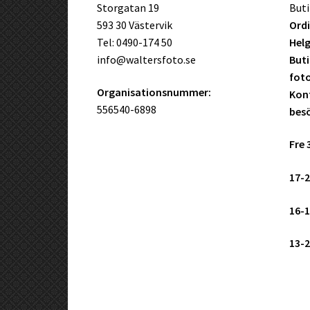
Storgatan 19
Buti
593 30 Västervik
Ordi
Tel: 0490-174 50
Helg
info@waltersfoto.se
Buti
fot
Organisationsnummer:
Kont
556540-6898
bes
Fre 
17-2
16-1
13-2