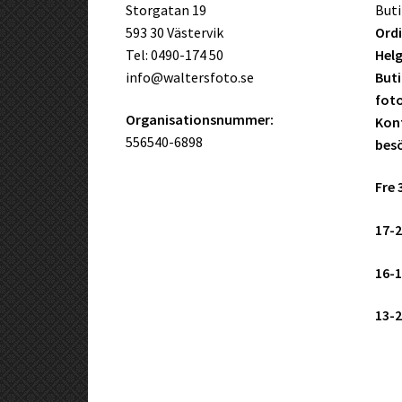
Storgatan 19
Buti
593 30 Västervik
Ordi
Tel: 0490-174 50
Helg
info@waltersfoto.se
Buti
fot
Organisationsnummer:
Kont
556540-6898
bes
Fre 
17-2
16-1
13-2