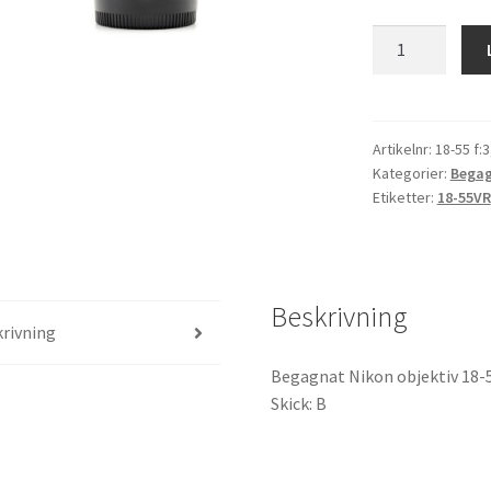
Nikon
18-
55
f:3,5-
5,6
Artikelnr:
18-55 f:
Kategorier:
Begag
DX
Etiketter:
18-55VR
VR
G
Begagnad
mängd
Beskrivning
rivning
Begagnat Nikon objektiv 18-55
Skick: B