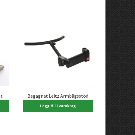
at
Begagnat Leitz Armbågsstöd
1.200,00
kr
Lägg till i varukorg