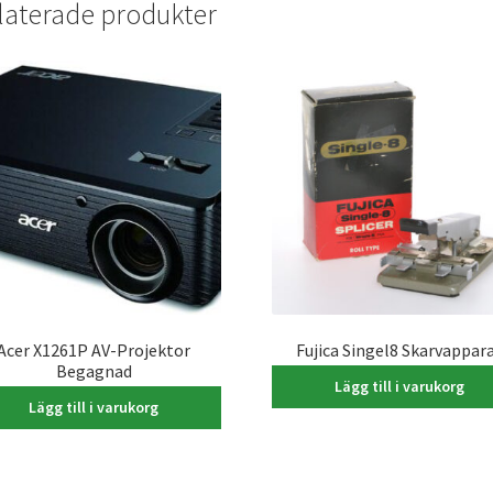
laterade produkter
Acer X1261P AV-Projektor
Fujica Singel8 Skarvappar
Begagnad
180,00
kr
Lägg till i varukorg
1.000,00
kr
Lägg till i varukorg