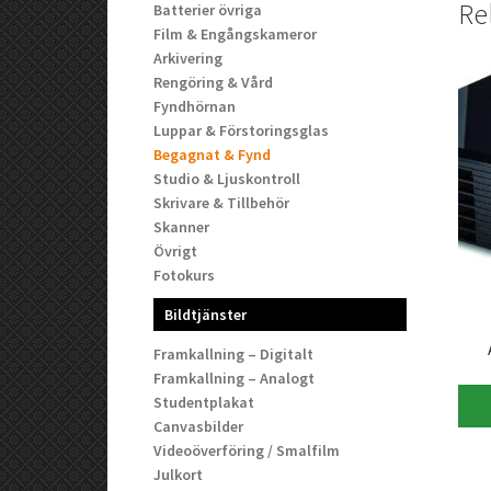
Re
Batterier övriga
Film & Engångskameror
Arkivering
Rengöring & Vård
Fyndhörnan
Luppar & Förstoringsglas
Begagnat & Fynd
Studio & Ljuskontroll
Skrivare & Tillbehör
Skanner
Övrigt
Fotokurs
Bildtjänster
Framkallning – Digitalt
Framkallning – Analogt
Studentplakat
Canvasbilder
Videoöverföring / Smalfilm
Julkort