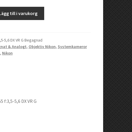
Lägg till i varukorg
3,5-5,6 DX VR G Begagnad
nat & Analogt
,
Objektiv Nikon
,
Systemkameror
,
Nikon
 f:3,5-5,6 DX VR G