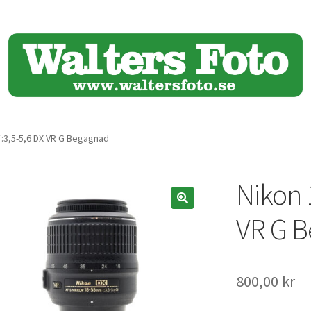
f:3,5-5,6 DX VR G Begagnad
Nikon 1
🔍
VR G 
800,00
kr