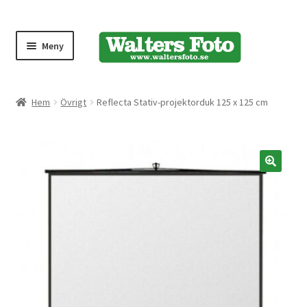
Meny
Produktmeny
Hem
Övrigt
Reflecta Stativ-projektorduk 125 x 125 cm
Expand
Kameror
underm
Bärremmar
🔍
Blixtar
Fjärrkontroller
Stativ