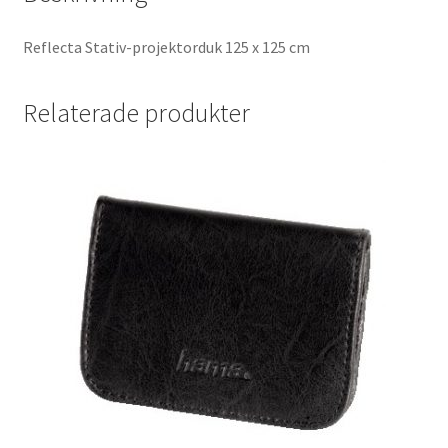
Batterier för Nikon
Reflecta Stativ-projektorduk 125 x 125 cm
Batterier övriga
Relaterade produkter
Film & Engångskameror
Arkivering
Rengöring & Vård
Fyndhörnan
Luppar & Förstoringsglas
Begagnat & Fynd
Studio & Ljuskontroll