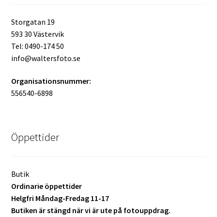
Mitt konto
Storgatan 19
593 30 Västervik
Varukorg
Tel: 0490-174 50
info@waltersfoto.se
Walters Bloggen
Organisationsnummer:
556540-6898
Öppettider
Butik
Ordinarie öppettider
Helgfri Måndag-Fredag 11-17
Butiken är stängd när vi är ute på fotouppdrag.