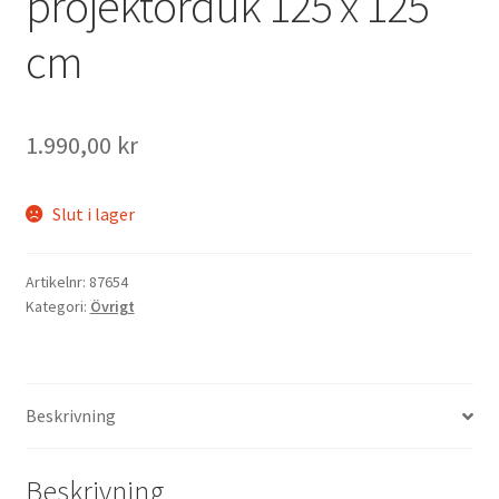
projektorduk 125 x 125
cm
Kikare Tillbehör
Step-ringar
1.990,00
kr
DVD/CD/Tape
Slut i lager
Minneskort
Artikelnr:
87654
USB-minne / Hårddisk
Kategori:
Övrigt
Förvaring
Kortläsare
Beskrivning
Batterier för Canon
Beskrivning