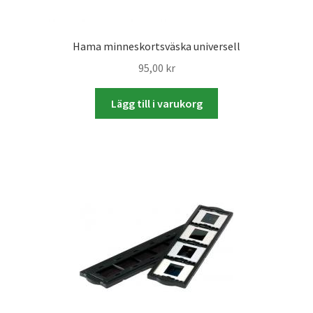
Skrivare & Tillbehör
Hama minneskortsväska universell
95,00
kr
Skanner
Lägg till i varukorg
Övrigt
Fotokurs
Bildtjänster
Framkallning – Digitalt
Framkallning – Analogt