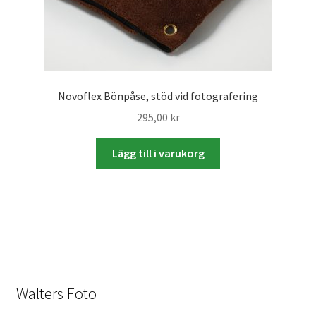
Skyltmaterial / Gatupratare
ID/ Körkort / Visumfoto
Novoflex Bönpåse, stöd vid fotografering
Skadefoto / Försäkringsärenden
295,00
kr
Skolfoto / Idrottsförening
Lägg till i varukorg
Nyfödda
Information
Kontakt
Walters Foto
Köpvillkor