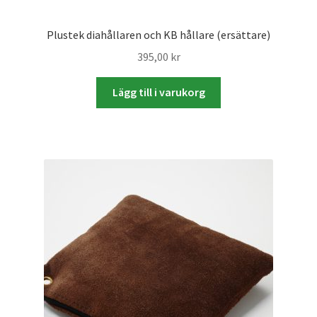
Studentplakat
Plustek diahållaren och KB hållare (ersättare)
Canvasbilder
395,00
kr
Videoöverföring / Smalfilm
Lägg till i varukorg
Julkort
Tackkort
Almanacka / Kalender
Fototryck
framkalla.se
Rädda dina raderade bilder