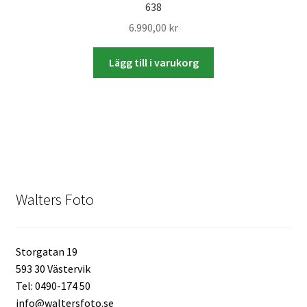
638
Mitt konto
6.990,00
kr
Varukorg
Lägg till i varukorg
Walters Bloggen
Walters Foto
Storgatan 19
593 30 Västervik
Tel: 0490-174 50
info@waltersfoto.se