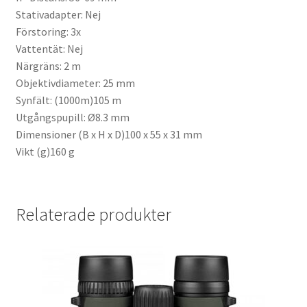
Stativadapter: Nej
Batterier för Nikon
Förstoring: 3x
Vattentät: Nej
Batterier övriga
Närgräns: 2 m
Objektivdiameter: 25 mm
Film & Engångskameror
Synfält: (1000m)105 m
Utgångspupill: Ø8.3 mm
Arkivering
Dimensioner (B x H x D)100 x 55 x 31 mm
Vikt (g)160 g
Rengöring & Vård
Fyndhörnan
Relaterade produkter
Luppar & Förstoringsglas
Begagnat & Fynd
Studio & Ljuskontroll