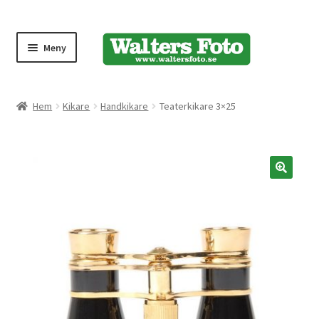
Meny
Produktmeny
Hem
Kikare
Handkikare
Teaterkikare 3×25
Expand
Kameror
underm
Bärremmar
🔍
Blixtar
Fjärrkontroller
Stativ