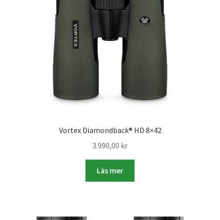
Skrivare & Tillbehör
Skanner
Övrigt
Fotokurs
Vortex Diamondback® HD 8×42
Bildtjänster
3.990,00
kr
Framkallning – Digitalt
Läs mer
Framkallning – Analogt