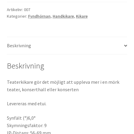
Artikelnr:
007
Kikare Tillbehör
Kategorier:
Fyndhörnan
,
Handkikare
,
Kikare
Step-ringar
DVD/CD/Tape
Beskrivning
Minneskort
Beskrivning
USB-minne / Hårddisk
Teaterkikare gör det möjligt att uppleva mer i en mörk
teater, konserthall eller konserten
Förvaring
Levereras med etui.
Kortläsare
Synfält (°)6,0°
Batterier för Canon
Skymningsfaktor: 9
IP-Distans: 56-69 mm