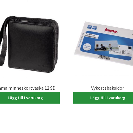
ma minneskortväska 12 SD
Vykortsbaksidor
195,00
kr
50,00
kr
Lägg till i varukorg
Lägg till i varukorg