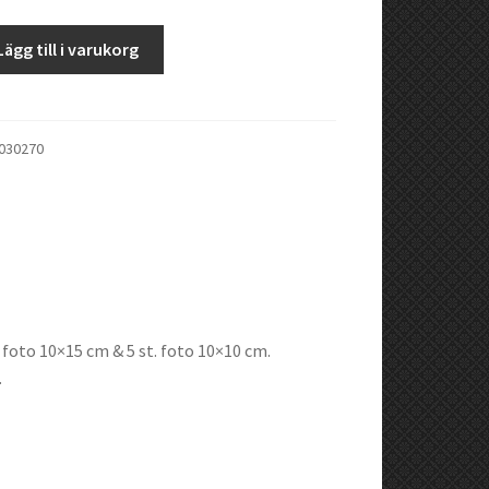
Lägg till i varukorg
a
030270
. foto 10×15 cm & 5 st. foto 10×10 cm.
.