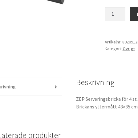
ZEP
Serveringsbrick
svart
mängd
Artikelnr:
8020912
Kategori:
Övrigt
Beskrivning
rivning
ZEP Serveringsbricka för 4 st
Brickans yttermått 43×35 cm
laterade produkter