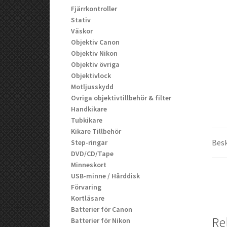
Fjärrkontroller
Stativ
Väskor
Objektiv Canon
Objektiv Nikon
Objektiv övriga
Objektivlock
Motljusskydd
Övriga objektivtillbehör & filter
Handkikare
Tubkikare
Kikare Tillbehör
Besk
Step-ringar
DVD/CD/Tape
Minneskort
USB-minne / Hårddisk
Förvaring
Kortläsare
Batterier för Canon
Re
Batterier för Nikon