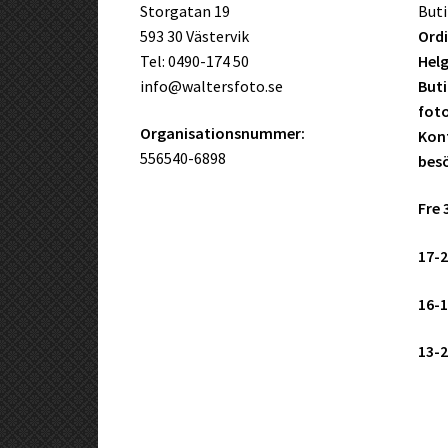
Storgatan 19
Buti
593 30 Västervik
Ordi
Tel: 0490-174 50
Helg
info@waltersfoto.se
Buti
fot
Organisationsnummer:
Kont
556540-6898
bes
Fre 
17-2
16-1
13-2