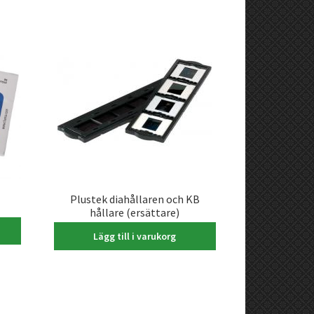
Plustek diahållaren och KB
hållare (ersättare)
395,00
kr
Lägg till i varukorg