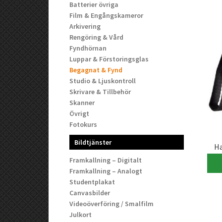
Batterier övriga
Film & Engångskameror
Arkivering
Rengöring & Vård
Fyndhörnan
Luppar & Förstoringsglas
Begagnat & Fynd
Studio & Ljuskontroll
Skrivare & Tillbehör
Skanner
Övrigt
Fotokurs
Bildtjänster
Ha
Framkallning – Digitalt
Framkallning – Analogt
Studentplakat
Canvasbilder
Videoöverföring / Smalfilm
Julkort