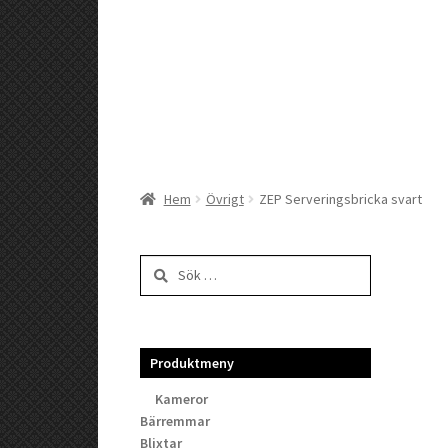
Hem
Övrigt
ZEP Serveringsbricka svart
Sök
efter:
Produktmeny
Kameror
Bärremmar
Blixtar