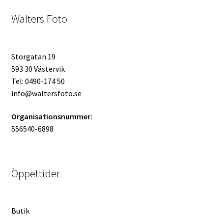
Walters Foto
Kikare Tillbehör
Step-ringar
Storgatan 19
593 30 Västervik
DVD/CD/Tape
Tel: 0490-174 50
info@waltersfoto.se
Minneskort
Organisationsnummer:
USB-minne / Hårddisk
556540-6898
Förvaring
Öppettider
Kortläsare
Batterier för Canon
Butik