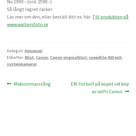
Nu 1990:- (ord. 2590:-)
Väskor
Så långt lagret räcker.
Läs mer om den, eller beställ ditt ex. här:
Till produkten på
Objektiv Canon
www.waltersfoto.se
Objektiv Nikon
Kategori:
Annonser
Objektiv övriga
Etiketter:
Blixt
,
Canon
,
Canon originalblixt
,
speedlite 430 exII
,
systemkameror
Objektivlock
Inläggsnavigering
Föregående
Nästa
Midsommarstång
EM-fotboll på köpet vid köp
Motljusskydd
inlägg:
inlägg:
av valfri Canon
Övriga objektivtillbehör & filter
Handkikare
Tubkikare