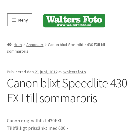
Meny
Produktmeny
Hem
Annonser
Canon blixt Speedlite 430 EXII till
sommarpris
Expand
Kameror
underm
Publicerad den
21 juni, 2012
av
waltersfoto
Bärremmar
Canon blixt Speedlite 430
Blixtar
EXII till sommarpris
Fjärrkontroller
Canon originalblixt 430EXII.
Stativ
Tillfälligt prissänkt med 600:-