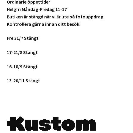
Ordinarie öppettider
Batterier för Nikon
Helgfri Måndag-Fredag 11-17
Butiken är stängd när vi är ute på fotouppdrag.
Batterier övriga
Kontrollera gärna innan ditt besök.
Film & Engångskameror
Fre 31/7 Stängt
17-21/8 Stängt
Arkivering
16-18/9 Stängt
Rengöring & Vård
13-20/11 Stängt
Fyndhörnan
Luppar & Förstoringsglas
Begagnat & Fynd
Studio & Ljuskontroll