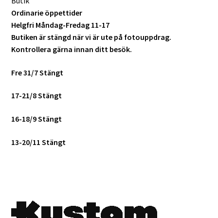
Butik
Batterier för Nikon
Ordinarie öppettider
Helgfri Måndag-Fredag 11-17
Batterier övriga
Butiken är stängd när vi är ute på fotouppdrag.
Kontrollera gärna innan ditt besök.
Film & Engångskameror
Fre 31/7 Stängt
Arkivering
17-21/8 Stängt
Rengöring & Vård
16-18/9 Stängt
Fyndhörnan
13-20/11 Stängt
Luppar & Förstoringsglas
Begagnat & Fynd
Studio & Ljuskontroll