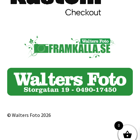
Skrivare & Tillbehör
Skanner
Övrigt
Fotokurs
Bildtjänster
Framkallning – Digitalt
© Walters Foto 2026
Framkallning – Analogt
0