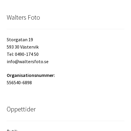
Kikare Tillbehör
Walters Foto
Step-ringar
Storgatan 19
DVD/CD/Tape
593 30 Västervik
Tel: 0490-174 50
Minneskort
info@waltersfoto.se
Organisationsnummer:
USB-minne / Hårddisk
556540-6898
Förvaring
Kortläsare
Öppettider
Batterier för Canon