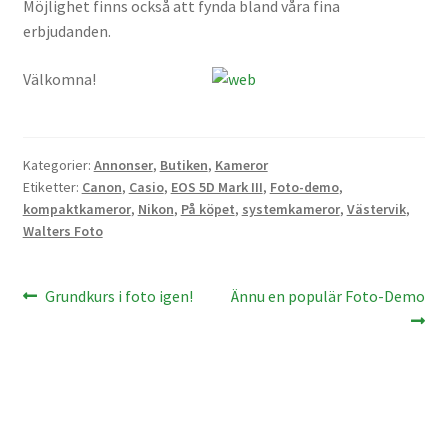
Möjlighet finns också att fynda bland våra fina
Väskor
erbjudanden.
Objektiv Canon
Välkomna!
Objektiv Nikon
Kategorier:
Annonser
,
Butiken
,
Kameror
Objektiv övriga
Etiketter:
Canon
,
Casio
,
EOS 5D Mark III
,
Foto-demo
,
kompaktkameror
,
Nikon
,
På köpet
,
systemkameror
,
Västervik
,
Objektivlock
Walters Foto
Motljusskydd
Inläggsnavigering
Föregående
Nästa
Grundkurs i foto igen!
Ännu en populär Foto-Demo
inlägg:
inlägg:
Övriga objektivtillbehör & filter
Handkikare
Tubkikare