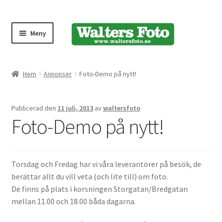
Meny
Produktmeny
Hem
Annonser
Foto-Demo på nytt!
Expand
Kameror
Publicerad den
11 juli, 2013
av
waltersfoto
underm
Foto-Demo på nytt!
Bärremmar
Blixtar
Torsdag och Fredag har vi våra leverantörer på besök, de
berättar allt du vill veta (och lite till) om foto.
Fjärrkontroller
De finns på plats i korsningen Storgatan/Bredgatan
mellan 11.00 och 18.00 båda dagarna.
Stativ