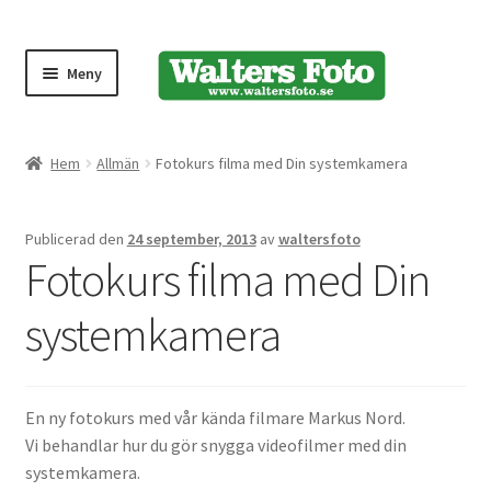
Meny
Produktmeny
Hem
Allmän
Fotokurs filma med Din systemkamera
Expand
Kameror
Publicerad den
24 september, 2013
av
waltersfoto
underm
Fotokurs filma med Din
Bärremmar
systemkamera
Blixtar
Fjärrkontroller
En ny fotokurs med vår kända filmare Markus Nord.
Vi behandlar hur du gör snygga videofilmer med din
Stativ
systemkamera.