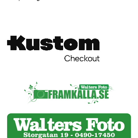
Skrivare & Tillbehör
Skanner
Övrigt
Fotokurs
Bildtjänster
Framkallning – Digitalt
Framkallning – Analogt