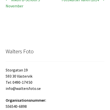
Inläggsnavigering
inlägg:
inlägg:
November
Kikare Tillbehör
Step-ringar
DVD/CD/Tape
Minneskort
Walters Foto
USB-minne / Hårddisk
Storgatan 19
593 30 Västervik
Förvaring
Tel: 0490-174 50
info@waltersfoto.se
Kortläsare
Organisationsnummer:
Batterier för Canon
556540-6898