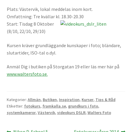
Väskor
Plats: Västervik, lokal meddelas inom kort.
Omfattning: Tre kvällar kl. 18.30-20.30
Objektiv Canon
Start: Tisdag 8 Oktober
(8/10, 22/10, 29/10)
Objektiv Nikon
Kursen kräver grundläggande kunskaper i foto; bländare,
Objektiv övriga
slutartider, ISO-tal o.dyl.
Anmäl Dig i butiken på Storgatan 19 eller läs mer här på
Objektivlock
www.waltersfoto.se.
Motljusskydd
Övriga objektivtillbehör & filter
Kategorier:
Allmän
,
Butiken
,
Inspiration
,
Kurser
,
Tips & Råd
Etiketter:
fotokurs
,
framkalla.se
,
grundkurs i foto
,
systemkameror
,
Västervik
,
videokurs DSLR
,
Walters Foto
Handkikare
Tubkikare
Föregående
Nästa
Nikon D-School 5
Fotokurser våren 2014