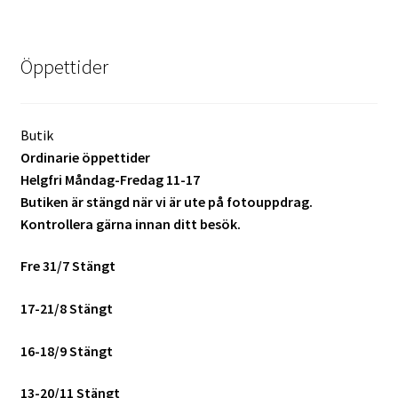
Batterier för Nikon
Öppettider
Batterier övriga
Film & Engångskameror
Butik
Ordinarie öppettider
Arkivering
Helgfri Måndag-Fredag 11-17
Butiken är stängd när vi är ute på fotouppdrag.
Rengöring & Vård
Kontrollera gärna innan ditt besök.
Fyndhörnan
Fre 31/7 Stängt
Luppar & Förstoringsglas
17-21/8 Stängt
Begagnat & Fynd
16-18/9 Stängt
13-20/11 Stängt
Studio & Ljuskontroll