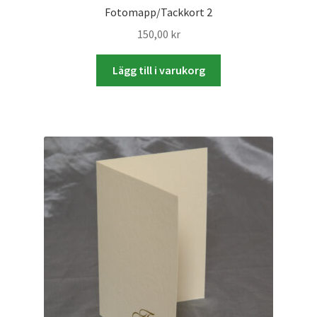
Fotomapp/Tackkort 2
150,00
kr
Skrivare & Tillbehör
Lägg till i varukorg
Skanner
Övrigt
Fotokurs
Bildtjänster
Framkallning – Digitalt
Framkallning – Analogt