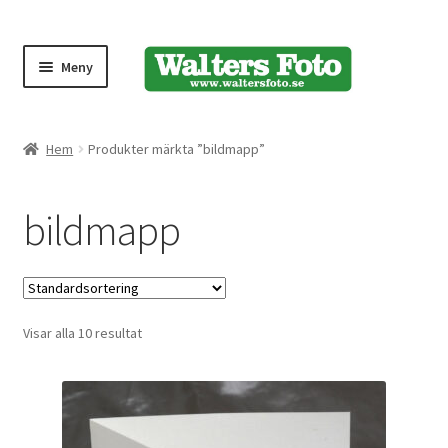
Meny
Produktmeny
Hem
Produkter märkta ”bildmapp”
Expand
Kameror
bildmapp
underm
Bärremmar
Blixtar
Visar alla 10 resultat
Fjärrkontroller
Stativ