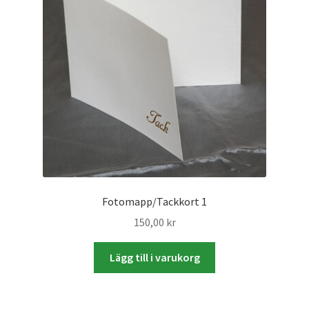
Väskor
Objektiv Canon
Objektiv Nikon
Objektiv övriga
Objektivlock
Motljusskydd
Fotomapp/Tackkort 1
150,00
kr
Övriga objektivtillbehör & filter
Lägg till i varukorg
Handkikare
Tubkikare