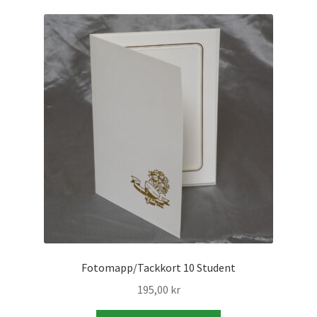
Kikare Tillbehör
Step-ringar
DVD/CD/Tape
Minneskort
USB-minne / Hårddisk
Förvaring
Kortläsare
Fotomapp/Tackkort 10 Student
195,00
kr
Batterier för Canon