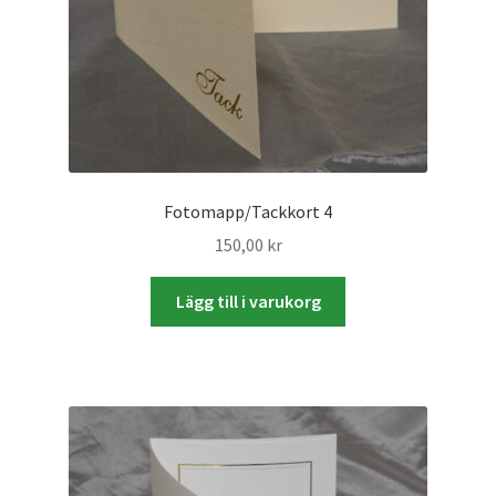
Skyltmaterial / Gatupratare
ID/ Körkort / Visumfoto
Skadefoto / Försäkringsärenden
Skolfoto / Idrottsförening
Fotomapp/Tackkort 4
150,00
kr
Nyfödda
Lägg till i varukorg
Information
Kontakt
Köpvillkor