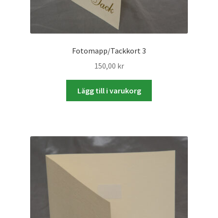
Studentplakat
Canvasbilder
Fotomapp/Tackkort 3
Videoöverföring / Smalfilm
150,00
kr
Julkort
Lägg till i varukorg
Tackkort
Almanacka / Kalender
Fototryck
framkalla.se
Rädda dina raderade bilder