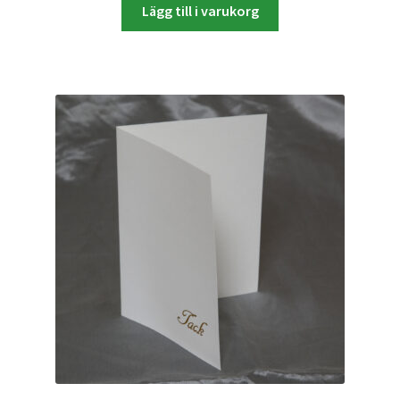
Lägg till i varukorg
Batterier för Nikon
Batterier övriga
Film & Engångskameror
Arkivering
Rengöring & Vård
Fyndhörnan
Luppar & Förstoringsglas
Begagnat & Fynd
Studio & Ljuskontroll