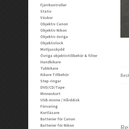
Fjärrkontroller
Stativ
Väskor
Objektiv Canon
Objektiv Nikon
Objektiv övriga
Objektivlock
Motljusskydd
Övriga objektivtillbehör & filter
Handkikare
Tubkikare
Kikare Tillbehör
Besk
Step-ringar
DVD/CD/Tape
Minneskort
USB-minne / Hårddisk
Förvaring
Kortläsare
Batterier för Canon
Batterier för Nikon
Re