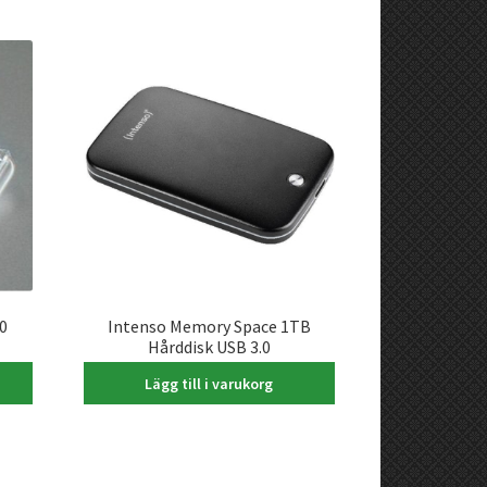
0
Intenso Memory Space 1TB
Hårddisk USB 3.0
895,00
kr
Lägg till i varukorg