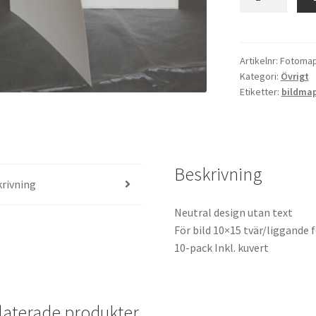
6
mängd
Artikelnr:
Fotomap
Kategori:
Övrigt
Etiketter:
bildma
Beskrivning
rivning
Neutral design utan text
För bild 10×15 tvär/liggande
10-pack Inkl. kuvert
laterade produkter