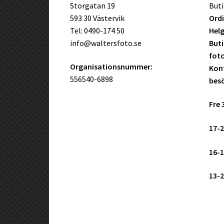
Storgatan 19
Buti
593 30 Västervik
Ordi
Tel: 0490-174 50
Helg
info@waltersfoto.se
Buti
fot
Organisationsnummer:
Kont
556540-6898
bes
Fre 
17-2
16-1
13-2