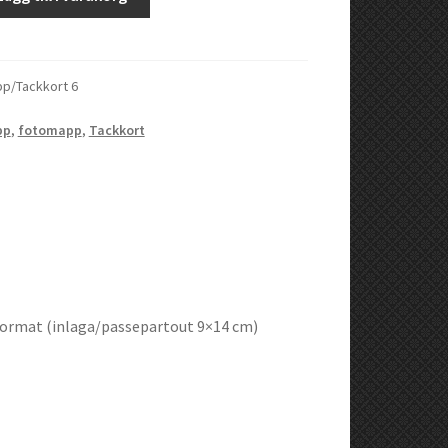
p/Tackkort 6
pp
,
fotomapp
,
Tackkort
 format (inlaga/passepartout 9×14 cm)