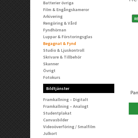
Batterier övriga
Film & Engångskameror
Arkivering
RE
Rengöring & Vård
Fyndhörnan
Luppar & Förstoringsglas
Begagnat & Fynd
Studio & Ljuskontroll
Skrivare & Tillbehör
Skanner
Övrigt
Fotokurs
Bildtjänster
Pan
Framkallning – Digitalt
Framkallning – Analogt
Studentplakat
Canvasbilder
Videoöverföring / Smalfilm
Julkort