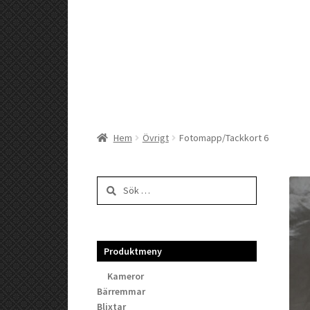
Hem
Övrigt
Fotomapp/Tackkort 6
Sök
efter:
Produktmeny
Kameror
Bärremmar
Blixtar