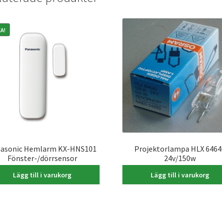
A!
asonic Hemlarm KX-HNS101
Projektorlampa HLX 6464
Fönster-/dörrsensor
24v/150w
Det
Det
600,00
kr
400,00
kr
195,00
kr
Lägg till i varukorg
Lägg till i varukorg
ursprungliga
nuvarande
priset
priset
var:
är:
600,00 kr.
400,00 kr.