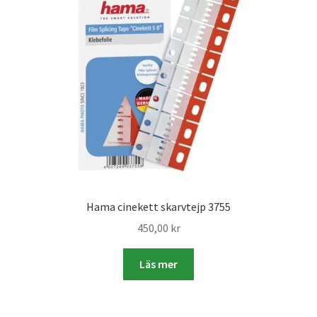
Väskor
Objektiv Canon
Objektiv Nikon
Objektiv övriga
Objektivlock
Motljusskydd
Hama cinekett skarvtejp 3755
450,00
kr
Övriga objektivtillbehör & filter
Läs mer
Handkikare
Tubkikare