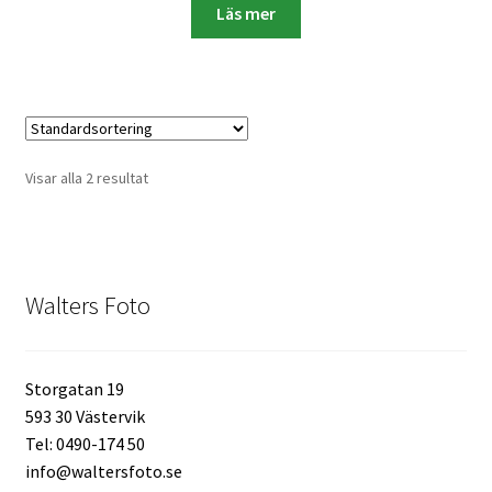
Läs mer
Batterier för Nikon
Batterier övriga
Film & Engångskameror
Visar alla 2 resultat
Arkivering
Rengöring & Vård
Walters Foto
Fyndhörnan
Luppar & Förstoringsglas
Storgatan 19
593 30 Västervik
Begagnat & Fynd
Tel: 0490-174 50
info@waltersfoto.se
Studio & Ljuskontroll