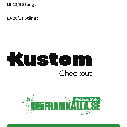
Studentplakat
16-18/9 Stängt
Canvasbilder
13-20/11 Stängt
Videoöverföring / Smalfilm
Julkort
Tackkort
Almanacka / Kalender
Fototryck
framkalla.se
Rädda dina raderade bilder