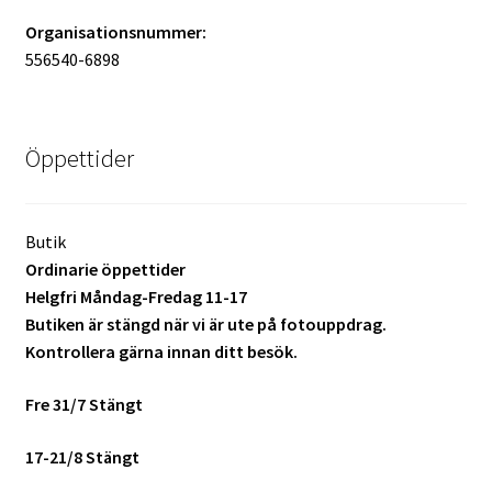
Organisationsnummer:
Skrivare & Tillbehör
556540-6898
Skanner
Öppettider
Övrigt
Fotokurs
Butik
Ordinarie öppettider
Helgfri Måndag-Fredag 11-17
Bildtjänster
Butiken är stängd när vi är ute på fotouppdrag.
Kontrollera gärna innan ditt besök.
Framkallning – Digitalt
Fre 31/7 Stängt
Framkallning – Analogt
17-21/8 Stängt