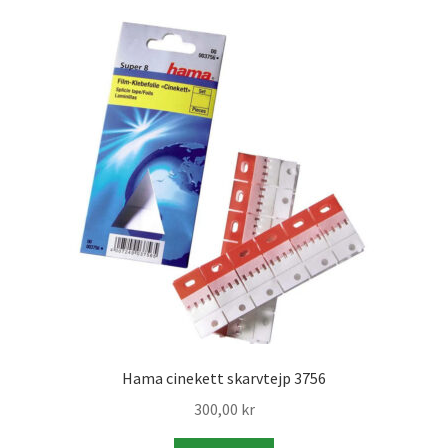
Kikare Tillbehör
Step-ringar
DVD/CD/Tape
Minneskort
USB-minne / Hårddisk
Förvaring
Kortläsare
Hama cinekett skarvtejp 3756
300,00
kr
Batterier för Canon