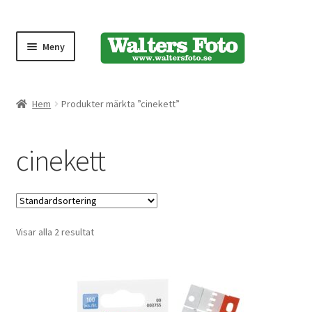
Meny
Produktmeny
Hem
Produkter märkta ”cinekett”
Expand
Kameror
cinekett
underm
Bärremmar
Blixtar
Visar alla 2 resultat
Fjärrkontroller
Stativ